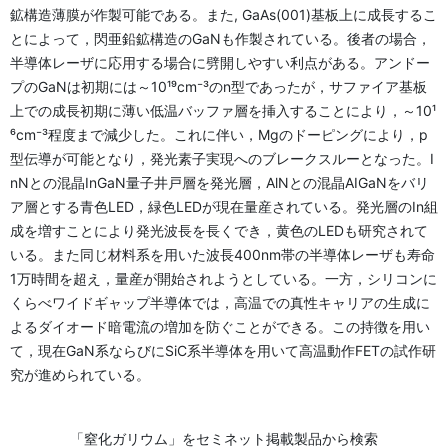
鉱構造薄膜が作製可能である。また, GaAs(001)基板上に成長するこ
とによって，閃亜鉛鉱構造のGaNも作製されている。後者の場合，
半導体レーザに応用する場合に劈開しやすい利点がある。アンドー
プのGaNは初期には～10¹⁹cm⁻³のn型であったが，サファイア基板
上での成長初期に薄い低温バッファ層を挿入することにより，～10¹
⁶cm⁻³程度まで減少した。これに伴い，Mgのドーピングにより，p
型伝導が可能となり，発光素子実現へのブレークスルーとなった。I
nNとの混晶InGaN量子井戸層を発光層，AlNとの混晶AIGaNをバリ
ア層とする青色LED，緑色LEDが現在量産されている。発光層のIn組
成を増すことにより発光波長を長くでき，黄色のLEDも研究されて
いる。また同じ材料系を用いた波長400nm帯の半導体レーザも寿命
1万時間を超え，量産が開始されようとしている。一方，シリコンに
くらべワイドギャップ半導体では，高温での真性キャリアの生成に
よるダイオード暗電流の増加を防ぐことができる。この持徴を用い
て，現在GaN系ならびにSiC系半導体を用いて高温動作FETの試作研
究が進められている。
「窒化ガリウム」をセミネット掲載製品から検索