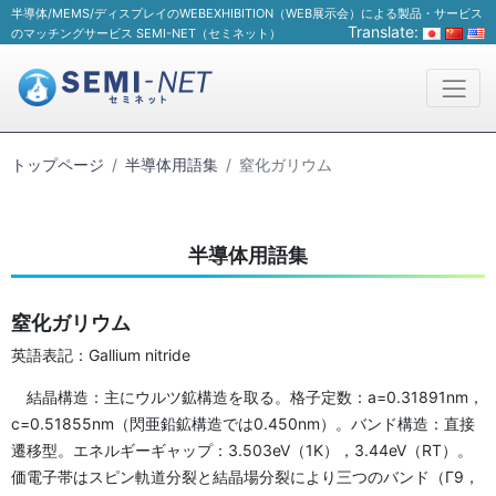
半導体/MEMS/ディスプレイのWEBEXHIBITION（WEB展示会）による製品・サービス
Translate:
のマッチングサービス SEMI-NET（セミネット）
トップページ
半導体用語集
窒化ガリウム
半導体用語集
窒化ガリウム
英語表記：Gallium nitride
結晶構造：主にウルツ鉱構造を取る。格子定数：a=0.31891nm，
c=0.51855nm（閃亜鉛鉱構造では0.450nm）。バンド構造：直接
遷移型。エネルギーギャップ：3.503eV（1K），3.44eV（RT）。
価電子帯はスピン軌道分裂と結晶場分裂により三つのバンド（Γ9，