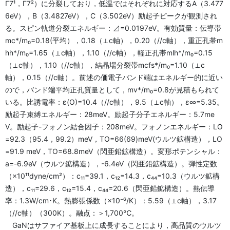
Γ7¹，Γ7²）に分裂しており，低温ではそれぞれに対応するA（3.477
6eV），B（3.4827eV），C（3.502eV）励起子ピークが観測され
る。スピン軌道分裂エネルギー：⊿=0.0197eV。有効質量：伝導帯
mc*/m₀=0.18(平均），0.18（⊥c軸），0.20（//c軸），重正孔帯m
hh*/m₀=1.65（⊥c軸），1.10（//c軸），軽正孔帯mlh*/m₀=0.15
（⊥c軸），1.10（//c軸），結晶場分裂帯mcfs*/m₀=1.10（⊥c
軸），0.15（//c軸）。前述の価電子バンド端はエネルギー的に近い
ので，バンド端平均正孔質量として，mv*/m₀=0.8が見積もられて
いる。比誘電率：ε(O)=10.4（//c軸），9.5（⊥c軸），ε∞=5.35。
励起子束縛エネルギー：28meV。励起子分子エネルギー：5.7me
V。励起子-フォノン結合因子：208meV。フォノンエネルギー：LO
=92.3（95.4，99.2）meV，TO=66(69)meV(ウルツ鉱構造），LO
=91.9 meV，TO=68.8meV（閃亜鉛鉱構造）。変形ポテンシャル：
a=-6.9eV（ウルツ鉱構造），-6.4eV（閃亜鉛鉱構造）。弾性定数
（×10¹¹dyne/cm²）：c₁₁=39.1，c₁₂=14.3，c₄₄=10.3（ウルツ鉱構
造），c₁₁=29.6，c₁₂=15.4，c₄₄=20.6（閃亜鉛鉱構造）。熱伝導
率：1.3W/cm･K。熱膨張係数（×10⁻⁶/K）：5.59（⊥c軸），3.17
（//c軸）（300K）。融点：＞1,700℃。
GaNはサファイア基板上に成長することにより，高品質のウルツ