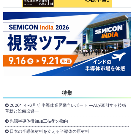
特集
2026年4~6月期 半導体業界動向レポート ―AIが牽引する技術
革新と設備投資―
先端半導体微細加工技術の動向
日本の半導体材料を支える半導体の原材料