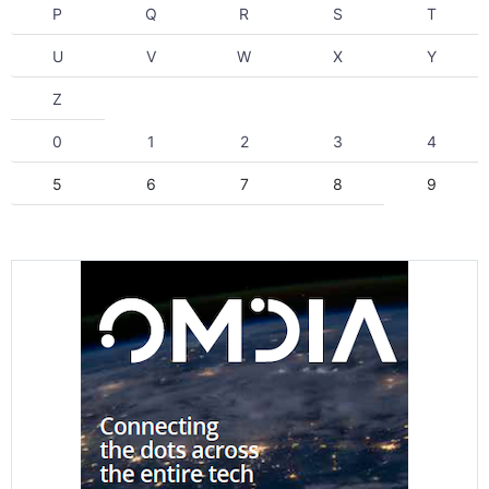
P
Q
R
S
T
U
V
W
X
Y
Z
0
1
2
3
4
5
6
7
8
9