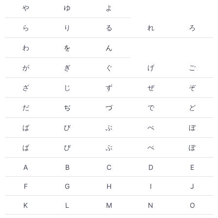
や
ゆ
よ
ら
り
る
れ
ろ
わ
を
ん
が
ぎ
ぐ
げ
ご
ざ
じ
ず
ぜ
ぞ
だ
ぢ
づ
で
ど
ば
び
ぶ
べ
ぼ
ぱ
ぴ
ぷ
ぺ
ぽ
A
B
C
D
E
F
G
H
I
J
K
L
M
N
O