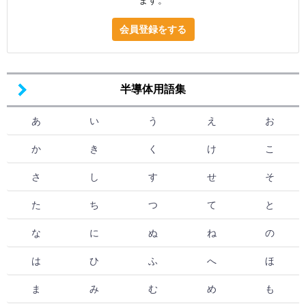
会員登録をする
半導体用語集
あ
い
う
え
お
か
き
く
け
こ
さ
し
す
せ
そ
た
ち
つ
て
と
な
に
ぬ
ね
の
は
ひ
ふ
へ
ほ
ま
み
む
め
も