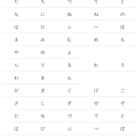
た
ち
つ
て
と
な
に
ぬ
ね
の
は
ひ
ふ
へ
ほ
ま
み
む
め
も
や
ゆ
よ
ら
り
る
れ
ろ
わ
を
ん
が
ぎ
ぐ
げ
ご
ざ
じ
ず
ぜ
ぞ
だ
ぢ
づ
で
ど
ば
び
ぶ
べ
ぼ