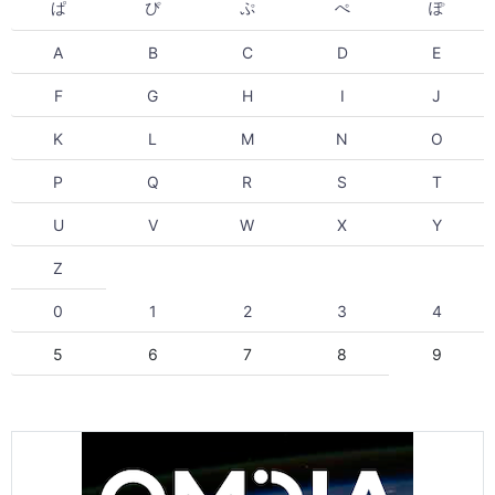
ぱ
ぴ
ぷ
ぺ
ぽ
A
B
C
D
E
F
G
H
I
J
K
L
M
N
O
P
Q
R
S
T
U
V
W
X
Y
Z
0
1
2
3
4
5
6
7
8
9