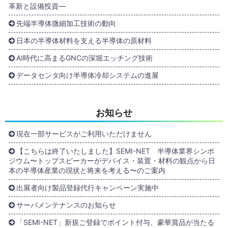
革新と設備投資―
先端半導体微細加工技術の動向
日本の半導体材料を支える半導体の原材料
AI時代に高まるGNCの深堀エッチング技術
データセンタ向け半導体冷却システムの進展
お知らせ
現在一部サービスがご利用いただけません
【こちらは終了いたしました】SEMI-NET 半導体業界シンポ
ジウム〜トップスピーカーがデバイス・装置・材料の観点から日
本の半導体産業の現状と将来を考える〜のご案内
出展者向け製品登録代行キャンペーン実施中
サーバメンテナンスのお知らせ
「SEMI-NET」新規ご登録でポイント付与、豪華賞品が当たる