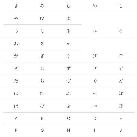
ま
み
む
め
も
や
ゆ
よ
ら
り
る
れ
ろ
わ
を
ん
が
ぎ
ぐ
げ
ご
ざ
じ
ず
ぜ
ぞ
だ
ぢ
づ
で
ど
ば
び
ぶ
べ
ぼ
ぱ
ぴ
ぷ
ぺ
ぽ
A
B
C
D
E
F
G
H
I
J