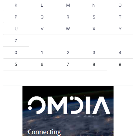
K
L
M
N
O
P
Q
R
S
T
U
V
W
X
Y
Z
0
1
2
3
4
5
6
7
8
9