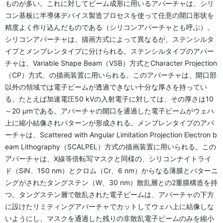
ものが多い。これに対してビーム成形に用いるアパーチャは、シリ
コン基板に半導体デバイス製造プロセスを使って任意の開口形状を
精度よく作り込んだものである（シリコンアパーチャとも呼ぶ）。
シリコンアパーチャは、描画方式によって異なるが、ステンシルタ
イプとメンブレンタイプに分けられる。ステンシルタイプのアパー
チャは、Variable Shape Beam（VSB）方式とCharacter Projection
（CP）方式、の描画装置に用いられる。このアパーチャは、開口部
以外の領域では電子ビームが透過できない十分な厚さを持ってい
る。たとえば加速電圧50 kVの入射電子に対しては、その厚さは10
～20 μmである。アパーチャの開口を通過した電子ビームがウェハ
上に縮小結像されパターンが形成される。メンブレンタイプのアパ
ーチャは、Scattered with Angular Limitation Projection Electron b
eam Lithography（SCALPEL）方式の描画装置に用いられる。この
アパーチャは、X線等倍転写マスクと同様の、シリコンナイトライ
ド（SiN、150 nm）とクロム（Cr、6 nm）からなる薄膜とパターニ
ングがされたタングステン（W、30 nm）散乱層との2重膜構造を持
つ。タングステン層で散乱された電子ビームは、アパーチャの下方
に設けたリミティングアパーチャでカットしてウェハ上に結像しな
いようにし、マスクを通過した残りの非散乱電子ビームのみを縮小