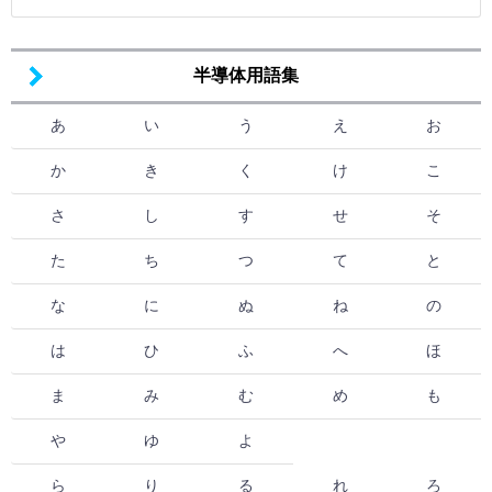
半導体用語集
あ
い
う
え
お
か
き
く
け
こ
さ
し
す
せ
そ
た
ち
つ
て
と
な
に
ぬ
ね
の
は
ひ
ふ
へ
ほ
ま
み
む
め
も
や
ゆ
よ
ら
り
る
れ
ろ