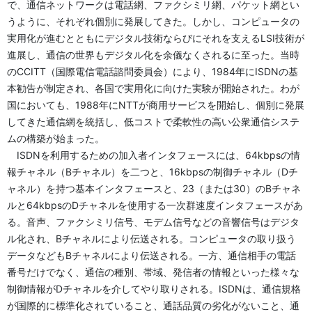
で、通信ネットワークは電話網、ファクシミリ網、パケット網とい
うように、それぞれ個別に発展してきた。しかし、コンピュータの
実用化が進むとともにデジタル技術ならびにそれを支えるLSI技術が
進展し、通信の世界もデジタル化を余儀なくされるに至った。当時
のCCITT（国際電信電話諮問委員会）により、1984年にISDNの基
本勧告が制定され、各国で実用化に向けた実験が開始された。わが
国においても、1988年にNTTが商用サービスを開始し、個別に発展
してきた通信網を統括し、低コストで柔軟性の高い公衆通信システ
ムの構築が始まった。
ISDNを利用するための加入者インタフェースには、64kbpsの情
報チャネル（Bチャネル）を二つと、16kbpsの制御チャネル（Dチ
ャネル）を持つ基本インタフェースと、23（または30）のBチャネ
ルと64kbpsのDチャネルを使用する一次群速度インタフェースがあ
る。音声、ファクシミリ信号、モデム信号などの音響信号はデジタ
ル化され、Bチャネルにより伝送される。コンピュータの取り扱う
データなどもBチャネルにより伝送される。一方、通信相手の電話
番号だけでなく、通信の種別、帯域、発信者の情報といった様々な
制御情報がDチャネルを介してやり取りされる。ISDNは、通信規格
が国際的に標準化されていること、通話品質の劣化がないこと、通