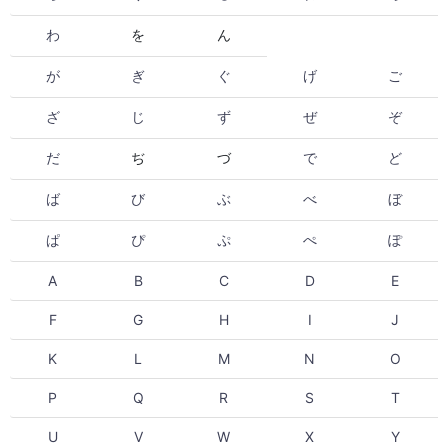
わ
を
ん
が
ぎ
ぐ
げ
ご
ざ
じ
ず
ぜ
ぞ
だ
ぢ
づ
で
ど
ば
び
ぶ
べ
ぼ
ぱ
ぴ
ぷ
ぺ
ぽ
A
B
C
D
E
F
G
H
I
J
K
L
M
N
O
P
Q
R
S
T
U
V
W
X
Y