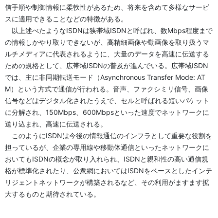
信手順や制御情報に柔軟性があるため、将来を含めて多様なサービ
スに適用できることなどの特徴がある。
以上述べたようなISDNは狭帯域ISDNと呼ばれ、数Mbps程度まで
の情報しかやり取りできないが、高精細画像や動画像を取り扱うマ
ルチメディアに代表されるように、大量のデータを高速に伝送する
ための規格として、広帯域ISDNの普及が進んでいる。広帯域ISDN
では、主に非同期転送モード（Asynchronous Transfer Mode: AT
M）という方式で通信が行われる。音声、ファクシミリ信号、画像
信号などはデジタル化されたうえで、セルと呼ばれる短いパケット
に分解され、150Mbps、600Mbpsといった速度でネットワークに
送り込まれ、高速に伝送される。
このようにISDNは今後の情報通信のインフラとして重要な役割を
担っているが、企業の専用線や移動体通信といったネットワークに
おいてもISDNの概念が取り入れられ、ISDNと親和性の高い通信規
格が標準化されたり、公衆網においてはISDNをベースとしたインテ
リジェントネットワークが構築されるなど、その利用がますます拡
大するものと期待されている。