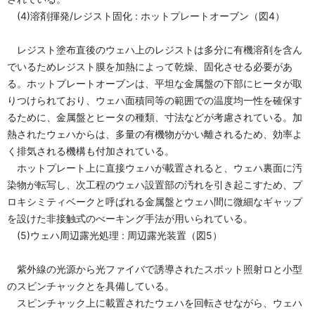
(4)溶剤揮発/レジスト固化 : ホットプレートオーブン（図4）
レジスト塗布直後のウェハ上のレジストは多分に有機溶剤を含ん
でいるためレジスト膜を加熱によって乾燥、固化させる必要があ
る。ホットプレートオーブンは、平坦な金属盤の下部にヒータが取
りつけられており、ウェハ面積同等の範囲での温度均一性を確保す
るために、金属盤とヒータの種類、寸法などが考慮されている。加
熱されたウェハからは、多量の有機物がかい離されるため、効率よ
く排気される機構も付加されている。
ホットプレート上に直接ウェハが載置されると、ウェハ裏面に汚
染物が転写し、次工程のウェハ設置部の汚れを引き起こすため、プ
ロキシミティベークと呼ばれる金属盤とウェハ間に微細なギャップ
を設けた非接触式のべーキング手法が用いられている。
(5)ウェハ周辺露光処理 : 周辺露光装置（図5）
紫外線の光源から光ファイバで誘導されたスポット照射ロと小型
のスビンチャックとを具備している。
スピンチャック上に載置されたウェハを回転させながら、ウェハ