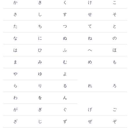
か
き
く
け
こ
さ
し
す
せ
そ
た
ち
つ
て
と
な
に
ぬ
ね
の
は
ひ
ふ
へ
ほ
ま
み
む
め
も
や
ゆ
よ
ら
り
る
れ
ろ
わ
を
ん
が
ぎ
ぐ
げ
ご
ざ
じ
ず
ぜ
ぞ