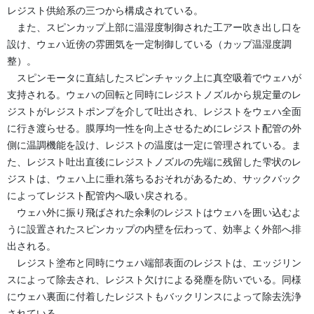
レジスト供給系の三つから構成されている。
また、スピンカップ上部に温湿度制御された工アー吹き出し口を
設け、ウェハ近傍の雰囲気を一定制御している（カップ温湿度調
整）。
スピンモータに直結したスピンチャック上に真空吸着でウェハが
支持される。ウェハの回転と同時にレジストノズルから規定量のレ
ジストがレジストポンプを介して吐出され、レジストをウェハ全面
に行き渡らせる。膜厚均一性を向上させるためにレジスト配管の外
側に温調機能を設け、レジストの温度は一定に管理されている。ま
た、レジスト吐出直後にレジストノズルの先端に残留した雫状のレ
ジストは、ウェハ上に垂れ落ちるおそれがあるため、サックバック
によってレジスト配管内へ吸い戻される。
ウェハ外に振り飛ばされた余剰のレジストはウェハを囲い込むよ
うに設置されたスピンカップの内壁を伝わって、効率よく外部へ排
出される。
レジスト塗布と同時にウェハ端部表面のレジストは、エッジリン
スによって除去され、レジスト欠けによる発塵を防いでいる。同様
にウェハ裏面に付着したレジストもバックリンスによって除去洗浄
されている。