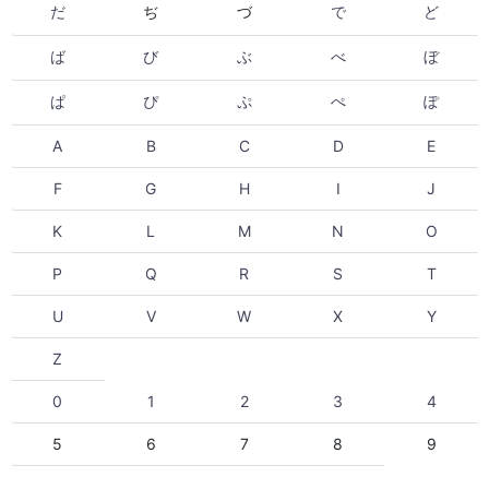
だ
ぢ
づ
で
ど
ば
び
ぶ
べ
ぼ
ぱ
ぴ
ぷ
ぺ
ぽ
A
B
C
D
E
F
G
H
I
J
K
L
M
N
O
P
Q
R
S
T
U
V
W
X
Y
Z
0
1
2
3
4
5
6
7
8
9