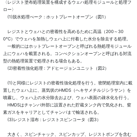
〈レジスト塗布処理装置を構成するウェハ処理モジュールと処理フ
ロー〉
(1)脱水処理べーク : ホットプレートオーブン（図1）
レジストとウェハとの密着性を高めるために高温（200～30
0℃）でウェハを加熱しウェハ上に付着した水分を除去する処理。
一般的にはホットプレートオーブンと呼ばれる熱処理モジュール
上にウェハを載置される。コンべクションオープンと呼ばれる対流
型の熱処理装置で処理される場合もある。
(2)密着性強化処理 : アドヒージョンユニット（図2）
(1)と同様にレジストの密着性強化処理を行う。密閉処理室内に載
置したウェハ上に、蒸気状のHMDS（へキサメチルジシラサン）を
噴霧し、ウェハ上の水分除去および、ウェハ表面の疎水化を行う。
HMDSはチャンバ外部に設置された貯蔵タンク内で気化され、窒
素ガスをキャリアとしてチャンバまで輸送される。
(3)レジスト湿布 : レジストスピンコータ（図3）
大きく、スピンチャック、スピンカップ、レジストポンプを含む