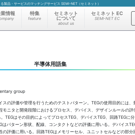
）による製品・サービスのマッチングサービス SEMI-NET（セミネット）
企業情報
特集
セミネット
セミネット EC
について
ompany
feature
SEMI-NET EC
about us
半導体用語集
ntary group
イスの評価や管理を行うためのテストパターン。TEGの使用目的には、
程モニタと開発段階におけるプロセス、デバイス、デザインルールの評
。TEGはその目的によってプロセスTEG、デバイスTEG、回路TEGに
EGはパターン形状、配線、コンタクトなどの評価に用いる。デバイスTE
性の評価に用いる。回路TEGはメモリーセル、ユニットセルなどの部分