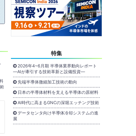
特集
ト
2026年4~6月期 半導体業界動向レポート
―AIが牽引する技術革新と設備投資―
料
先端半導体微細加工技術の動向
術
日本の半導体材料を支える半導体の原材料
AI時代に高まるGNCの深堀エッチング技術
データセンタ向け半導体冷却システムの進
展