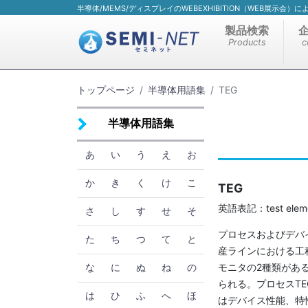
半導体/MEMS/ディスプレイのWEBEXHIBITION（WEB展示会
製品検索
Products
c
トップページ
半導体用語集
TEG
半導体用語集
あ
い
う
え
お
か
き
く
け
こ
TEG
英語表記：test eleme
さ
し
す
せ
そ
プロセスおよびデバ
た
ち
つ
て
と
産ラインにおける工
モニタの2種類がある
な
に
ぬ
ね
の
られる。プロセスT
は
ひ
ふ
へ
ほ
はデバイス性能、特