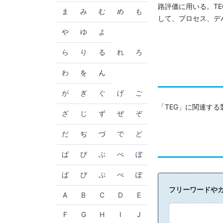
路評価に用いる。T
ま
み
む
め
も
して、プロセス、デ
や
ゆ
よ
ら
り
る
れ
ろ
わ
を
ん
が
ぎ
ぐ
げ
ご
「TEG」に関連す
ざ
じ
ず
ぜ
ぞ
だ
ぢ
づ
で
ど
ば
び
ぶ
べ
ぼ
ぱ
ぴ
ぷ
ぺ
ぽ
フリーワードや
A
B
C
D
E
F
G
H
I
J