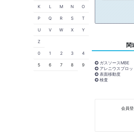
K
L
M
N
O
P
Q
R
S
T
U
V
W
X
Y
Z
関
0
1
2
3
4
ガスソースMBE
5
6
7
8
9
アレニウスプロッ
表面移動度
検査
会員登