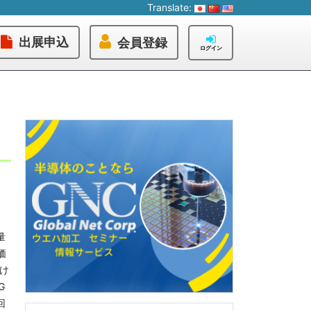
Translate:
出展申込
会員登録
ログイン
量
価
分け
G
回