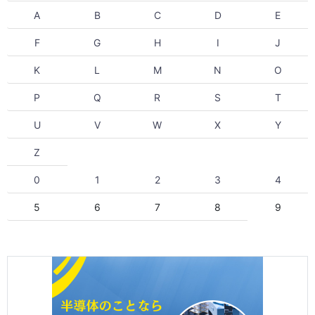
A
B
C
D
E
F
G
H
I
J
K
L
M
N
O
P
Q
R
S
T
U
V
W
X
Y
Z
0
1
2
3
4
5
6
7
8
9