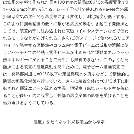
ば鉄系の材料で作られた長さ100 mmの部品は0.1℃の温度変化で0.
1～0.2 μmの伸縮が起こる。レーザ干渉計で使われるHe-Ne光の屈
折率は空気の局部的な温度差により変化し、測定精度が低下する。
このように描画精度の低下に繋がる温度変動を引き起こす発熱源と
しては、装置内部に組み込まれた電磁コイルやステージなどで使わ
れるモータなどがあげられる。さらにXYステージで使われるリニア
ガイドで発生する摩擦熱やコラム内で電子ビームの成形や遮断に使
うアパーチャでの発熱（電子ビームが止められて運動エネルギーが
熱エネルギーに変わることで発生）も無視できない。このような発
熱源による装置の温度変動を防ぐために、電子ビーム描画装置で
は、発熱部周辺に±0.1℃以下の定温循環水を流すなどして積極的に
装置の恒温化対策を行っている。さらに装置全体は±0.1℃以下に制
御された層流エアーの流れる恒温・恒湿室（磁気シールド室を兼ね
ることが多い）内に設置し、外部の温度変動の影響を受けることを
極力避けるようにしている。
「温度」をセミネット掲載製品から検索