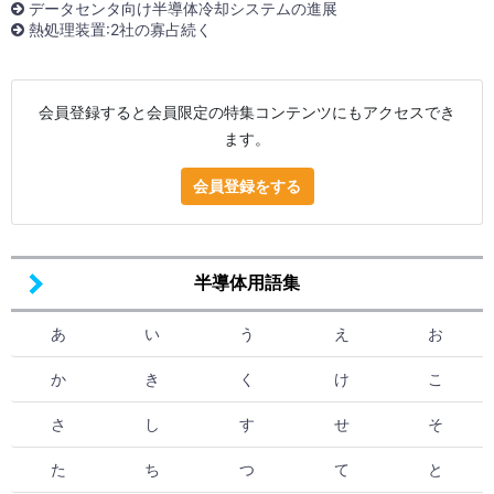
データセンタ向け半導体冷却システムの進展
熱処理装置:2社の寡占続く
会員登録すると会員限定の特集コンテンツにもアクセスでき
ます。
会員登録をする
半導体用語集
あ
い
う
え
お
か
き
く
け
こ
さ
し
す
せ
そ
た
ち
つ
て
と