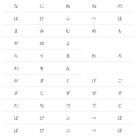
な
に
ぬ
ね
の
は
ひ
ふ
へ
ほ
ま
み
む
め
も
や
ゆ
よ
ら
り
る
れ
ろ
わ
を
ん
が
ぎ
ぐ
げ
ご
ざ
じ
ず
ぜ
ぞ
だ
ぢ
づ
で
ど
ば
び
ぶ
べ
ぼ
ぱ
ぴ
ぷ
ぺ
ぽ