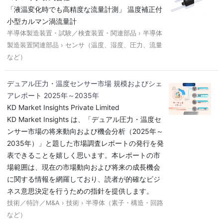
「液温変化時でも高精度な流量計測」 温度補正付
小型カルマン渦流量計
半導体製造装置・試験／検査装置・関連部品 › 半導体
製造装置関連部品 › センサ（温度、湿度、圧力、流量
など）
デュアル圧力・温度センサー市場 規模およびシェ
アレポート 2025年～2035年
KD Market Insights Private Limited
KD Market Insights は、「デュアル圧力・温度セ
ンサー市場の将来動向および機会分析（2025年～
2035年）」と題した市場調査レポートの発行を発
表できることを嬉しく思います。本レポートの市
場範囲は、現在の市場動向および将来の成長機会
に関する情報を網羅しており、読者が的確なビジ
ネス意思決定を行うための指針を提供します。
技術／特許／M&A › 技術 › 半導体（素子・構造・回路
など）