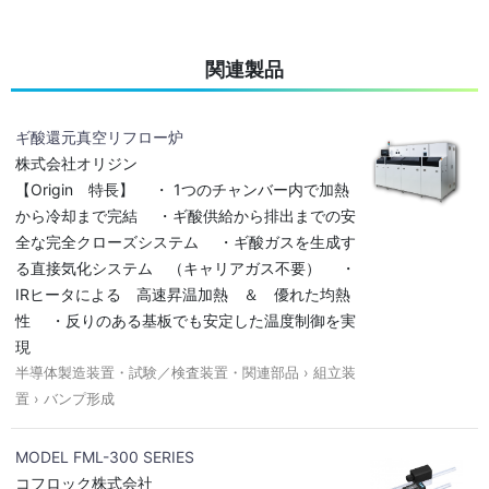
関連製品
ギ酸還元真空リフロー炉
株式会社オリジン
【Origin 特長】 ・ 1つのチャンバー内で加熱
から冷却まで完結 ・ギ酸供給から排出までの安
全な完全クローズシステム ・ギ酸ガスを生成す
る直接気化システム （キャリアガス不要） ・
IRヒータによる 高速昇温加熱 ＆ 優れた均熱
性 ・反りのある基板でも安定した温度制御を実
現
半導体製造装置・試験／検査装置・関連部品 › 組立装
置 › バンプ形成
MODEL FML-300 SERIES
コフロック株式会社