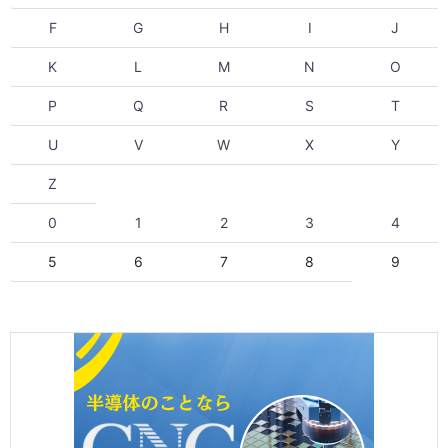
F
G
H
I
J
K
L
M
N
O
P
Q
R
S
T
U
V
W
X
Y
Z
0
1
2
3
4
5
6
7
8
9