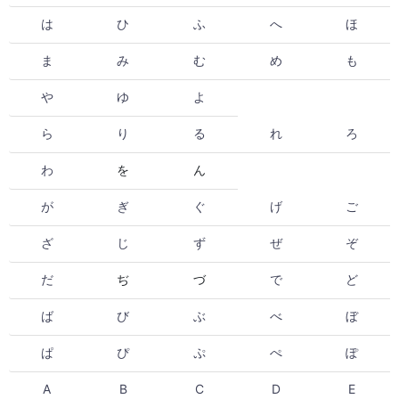
は
ひ
ふ
へ
ほ
ま
み
む
め
も
や
ゆ
よ
ら
り
る
れ
ろ
わ
を
ん
が
ぎ
ぐ
げ
ご
ざ
じ
ず
ぜ
ぞ
だ
ぢ
づ
で
ど
ば
び
ぶ
べ
ぼ
ぱ
ぴ
ぷ
ぺ
ぽ
A
B
C
D
E