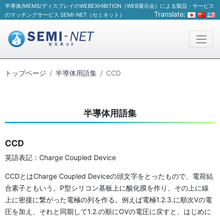
半導体/MEMS/ディスプレイのWEBEXHIBITION（WEB展示会）による製品・サービス
Translate:
のマッチングサービス SEMI-NET（セミネット）
トップページ
半導体用語集
CCD
半導体用語集
CCD
英語表記：Charge Coupled Device
CCDとはCharge Coupled Deviceの頭文字をとったもので、電荷結
合素子ともいう。P型シリコン基板上に酸化膜を作り、その上に線
上に密接に繋がった電極の列を作る。例えば電極1.2.3.に順次Vの電
圧を加え、それと同期して1.2.の順にOVの電圧に戻すと、はじめに