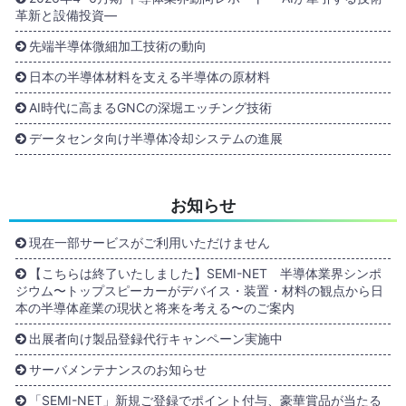
革新と設備投資―
先端半導体微細加工技術の動向
日本の半導体材料を支える半導体の原材料
AI時代に高まるGNCの深堀エッチング技術
データセンタ向け半導体冷却システムの進展
お知らせ
現在一部サービスがご利用いただけません
【こちらは終了いたしました】SEMI-NET 半導体業界シンポ
ジウム〜トップスピーカーがデバイス・装置・材料の観点から日
本の半導体産業の現状と将来を考える〜のご案内
出展者向け製品登録代行キャンペーン実施中
サーバメンテナンスのお知らせ
「SEMI-NET」新規ご登録でポイント付与、豪華賞品が当たる