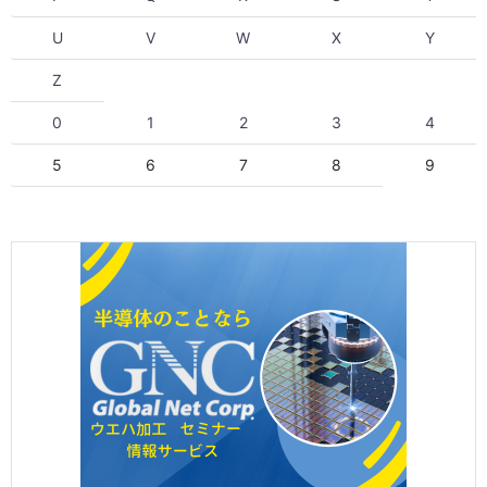
U
V
W
X
Y
Z
0
1
2
3
4
5
6
7
8
9