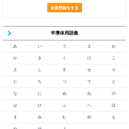
会員登録をする
半導体用語集
あ
い
う
え
お
か
き
く
け
こ
さ
し
す
せ
そ
た
ち
つ
て
と
な
に
ぬ
ね
の
は
ひ
ふ
へ
ほ
ま
み
む
め
も
や
ゆ
よ