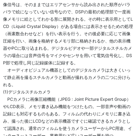
像信号は、そのままではエリアセンサから読み出された順序がバラ
バラで絵になっていない信号なので、DSPの最初の処理部で一度画
像メモリに絵としてわかる形に展開される。その時に表示用としてL
CD（Liquid Crystal Display）がある場合には表示させるための処理
（画素数合わせなど）を行い表示を行う。その後必要に応じて画像
圧縮を行い、画像を格納するメモリ部に格納されるか、他の表示機
器やPCに取り込まれる。デジタルビデオや一部デジタルスチルカメ
ラの場合には音声信号をマイクやセンサを用いて電気信号化し、DS
P部で処理し同じ記録媒体に記録する。
オーディオビジュアル機器としてのデジタルカメラは大きくいっ
て静止画を撮るスチルカメラと動画が撮れるカメラの二つに分けら
れる。
(1)デジタルスチルカメラ
PCカメラに画像圧縮機能（JPEG : Joint Picture Expert Group）
やLCD表示、メモリ書き込み機能をつけたもの。一部音声や動画の
記録にも対応するものもある。フィルムの代わりにメモリに書き込
み、撮った後にLCDなどの表示機器ですぐに確認できるカメラとし
て認識され、通常のフィルムを使うカメラユーザーからPC用途、イ
ンターネットユーザー、業務用など広いユーザー層を持つ。