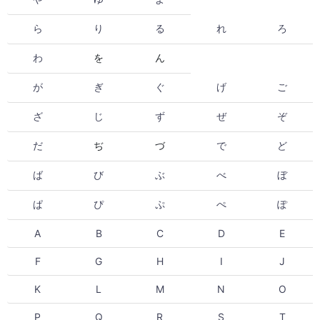
ら
り
る
れ
ろ
わ
を
ん
が
ぎ
ぐ
げ
ご
ざ
じ
ず
ぜ
ぞ
だ
ぢ
づ
で
ど
ば
び
ぶ
べ
ぼ
ぱ
ぴ
ぷ
ぺ
ぽ
A
B
C
D
E
F
G
H
I
J
K
L
M
N
O
P
Q
R
S
T