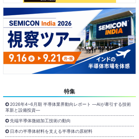
特集
2026年4~6月期 半導体業界動向レポート ―AIが牽引する技術
革新と設備投資―
先端半導体微細加工技術の動向
日本の半導体材料を支える半導体の原材料