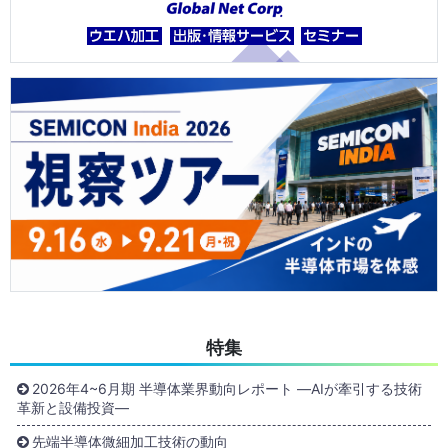
特集
2026年4~6月期 半導体業界動向レポート ―AIが牽引する技術
革新と設備投資―
先端半導体微細加工技術の動向