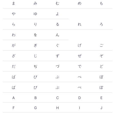
ま
み
む
め
も
や
ゆ
よ
ら
り
る
れ
ろ
わ
を
ん
が
ぎ
ぐ
げ
ご
ざ
じ
ず
ぜ
ぞ
だ
ぢ
づ
で
ど
ば
び
ぶ
べ
ぼ
ぱ
ぴ
ぷ
ぺ
ぽ
A
B
C
D
E
F
G
H
I
J