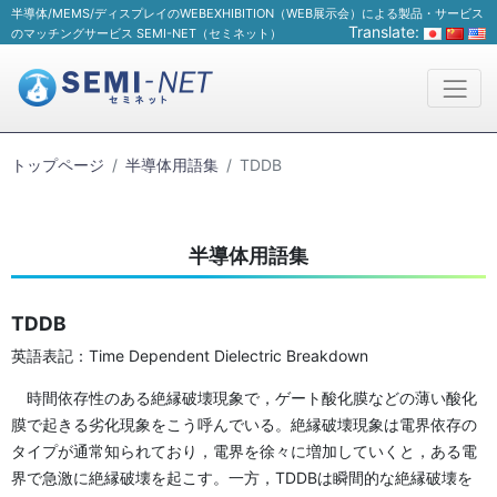
半導体/MEMS/ディスプレイのWEBEXHIBITION（WEB展示会）による製品・サービス
Translate:
のマッチングサービス SEMI-NET（セミネット）
トップページ
半導体用語集
TDDB
半導体用語集
TDDB
英語表記：Time Dependent Dielectric Breakdown
時間依存性のある絶縁破壊現象で，ゲート酸化膜などの薄い酸化
膜で起きる劣化現象をこう呼んでいる。絶縁破壊現象は電界依存の
タイプが通常知られており，電界を徐々に増加していくと，ある電
界で急激に絶縁破壊を起こす。一方，TDDBは瞬間的な絶縁破壊を