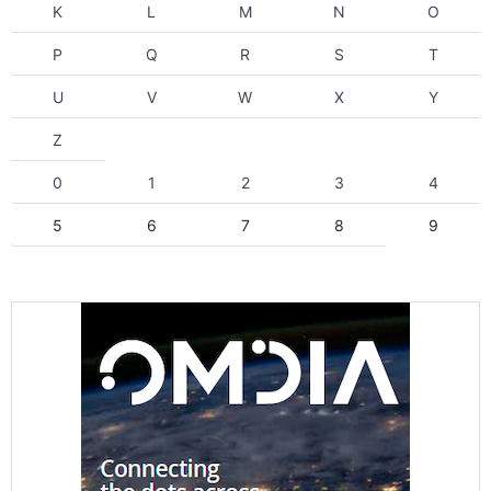
K
L
M
N
O
P
Q
R
S
T
U
V
W
X
Y
Z
0
1
2
3
4
5
6
7
8
9