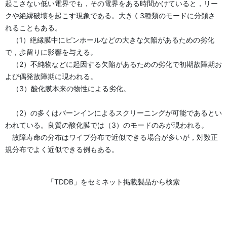
起こさない低い電界でも，その電界をある時間かけていると，リー
クや絶縁破壊を起こす現象である。大きく3種類のモードに分類さ
れることもある。
（1）絶縁膜中にピンホールなどの大きな欠陥があるための劣化
で，歩留りに影響を与える。
（2）不純物などに起因する欠陥があるための劣化で初期故障期お
よび偶発故障期に現われる。
（3）酸化膜本来の物性による劣化。
（2）の多くはバーンインによるスクリーニングが可能であるとい
われている。良質の酸化膜では（3）のモードのみが現われる。
故障寿命の分布はワイブ分布で近似できる場合が多いが，対数正
規分布でよく近似できる例もある。
「TDDB」をセミネット掲載製品から検索