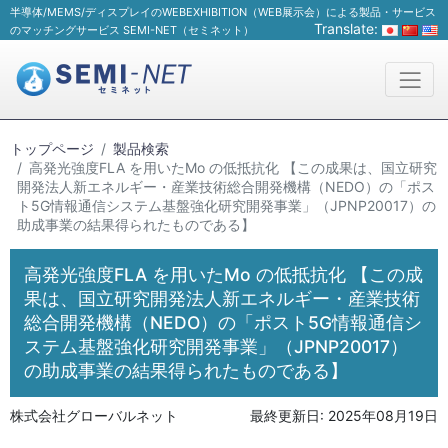
半導体/MEMS/ディスプレイのWEBEXHIBITION（WEB展示会）による製品・サービス
Translate:
のマッチングサービス SEMI-NET（セミネット）
トップページ
製品検索
高発光強度FLA を用いたMo の低抵抗化 【この成果は、国立研究
開発法人新エネルギー・産業技術総合開発機構（NEDO）の「ポス
ト5G情報通信システム基盤強化研究開発事業」（JPNP20017）の
助成事業の結果得られたものである】
高発光強度FLA を用いたMo の低抵抗化 【この成
果は、国立研究開発法人新エネルギー・産業技術
総合開発機構（NEDO）の「ポスト5G情報通信シ
ステム基盤強化研究開発事業」（JPNP20017）
の助成事業の結果得られたものである】
株式会社グローバルネット
最終更新日:
2025年08月19日