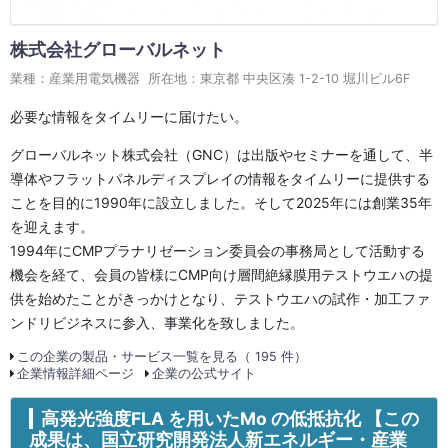
株式会社グローバルネット
業種：産業用電気機器 所在地：東京都 中央区湊 1-2-10 堀川ビル6F
必要な情報をタイムリーに届けたい。
グローバルネット株式会社（GNC）は出版やセミナーを通して、半
導体やフラットパネルディスプレイの情報をタイムリーに提供する
ことを目的に1990年に設立しました。そして2025年には創業35年
を迎えます。
1994年にCMPプラナリゼーション委員会の事務局として活動する
機会を経て、会員の皆様にCMP向け層間絶縁膜用テストウエハの提
供を始めたことがきっかけとなり、テストウエハの試作・加工ファ
ンドリビジネスに参入、事業化を致しました。
この企業の製品・サービス一覧を見る（ 195 件）
企業情報詳細ページ
企業の公式サイト
高発光強度FLA を用いたMo の低抵抗化 【この
成果は、国立研究開発法人新エネルギー・産業