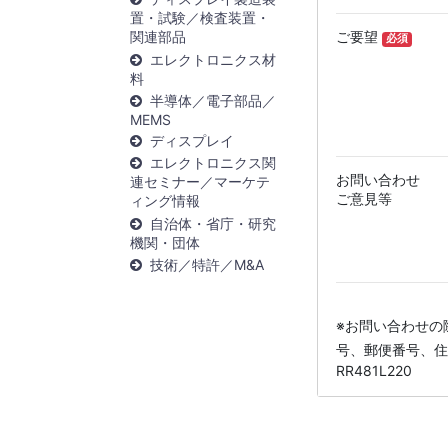
置・試験／検査装置・
関連部品
ご要望
必須
エレクトロニクス材
料
半導体／電子部品／
MEMS
ディスプレイ
エレクトロニクス関
お問い合わせ
連セミナー／マーケテ
ご意見等
ィング情報
自治体・省庁・研究
機関・団体
技術／特許／M&A
※お問い合わせの
号、郵便番号、住
RR481L220