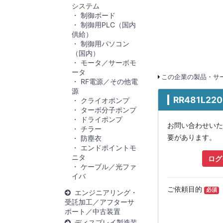
システム
制御ボード
制御用PLC（国内
供給）
制御用パソコン
（国内）
モータ／サーボモ
ータ
この企業の製品・サー
RF電源／その他電
源
RR481L2
クライオポンプ
ターボ分子ポンプ
ドライポンプ
お問い合わせいた
チラー
要があります。
防塵衣
エンドポイントモ
ニタ
ログ
ケーブル／光ファ
イバ
ご依頼目的
必須
エンジニアリング・
受託加工／アフターサ
ポート／中古装置
ディスプレイ製造装