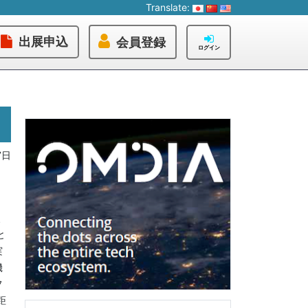
Translate:
出展申込
会員登録
ログイン
7日
、
と
実
機
フ
距