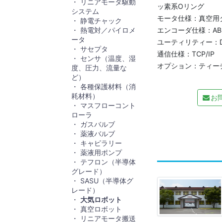
リニアモータ駆動
ッ素系Oリング
システム
モータ仕様：真空用
静電チャック
熱電対／パイロメ
エンコーダ仕様：AB
ータ
ユーティリティー：D
サセプタ
通信仕様：TCP/IP
センサ（温度、湿
オプション：ティーチ
度、圧力、流量な
ど）
各種保護材料（消
耗材料）
お
マスフローコント
ローラ
ガスバルブ
薬液バルブ
キャピラリー
薬液用ポンプ
テフロン（半導体
グレード）
SASU（半導体グ
レード）
大気ロボット
真空ロボット
リニアモータ搬送