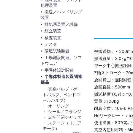
処理装置
搬送／ハンドリング
装置
排気系装置／設備
組立装置
検査装置
テスタ
環境試験装置
被搬送物：～300m
工場施設関連、ソフ
搬送質量：3.0kg/
トウェア
ワーク中心搬送距離：8
半導体設計関連
Z軸ストローク：70m
半導体製造装置関連
旋回範囲：無限回転
部品
旋回直径：590mm
真空バルブ（ゲー
搬送精度 (X,Y)：±0.
トバルブ、ベンドロ
ールバルブ）
質量：100kg
オーリング
耐真空度：10E-6 Pa
シール／フランジ
Heリークレート：5x10E-
真空開閉シャッタ
使用温度：80℃以
ステージ（リニア
モータ）
真空内使用材料：Almin