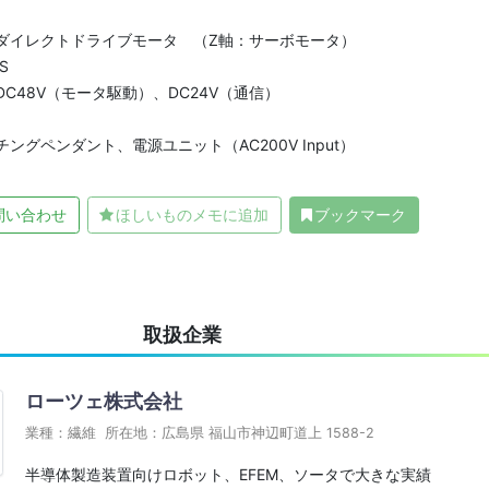
ダイレクトドライブモータ （Z軸：サーボモータ）
S
C48V（モータ駆動）、DC24V（通信）
ングペンダント、電源ユニット（AC200V Input）
問い合わせ
ほしいものメモに追加
ブックマーク
取扱企業
ローツェ株式会社
業種：繊維 所在地：広島県 福山市神辺町道上 1588-2
半導体製造装置向けロボット、EFEM、ソータで大きな実績