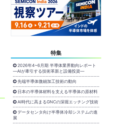
特集
2026年4~6月期 半導体業界動向レポート
―AIが牽引する技術革新と設備投資―
先端半導体微細加工技術の動向
日本の半導体材料を支える半導体の原材料
AI時代に高まるGNCの深堀エッチング技術
データセンタ向け半導体冷却システムの進
展