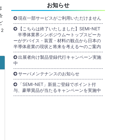
お知らせ
は
を
現在一部サービスがご利用いただけません
ど
【こちらは終了いたしました】SEMI-NET
2
半導体業界シンポジウム〜トップスピーカ
ーがデバイス・装置・材料の観点から日本の
半導体産業の現状と将来を考える〜のご案内
出展者向け製品登録代行キャンペーン実施
中
サーバメンテナンスのお知らせ
「SEMI-NET」新規ご登録でポイント付
与、豪華賞品が当たるキャンペーンを実施中