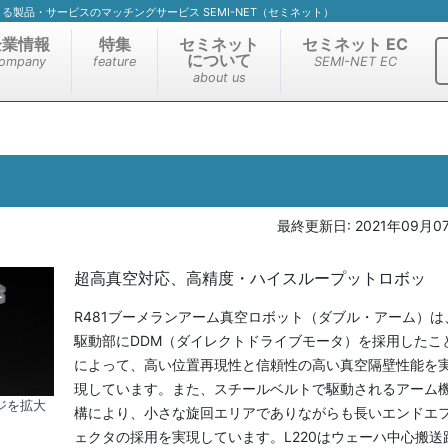
）による製品・サービスのマッチングサービス SEMI-NET（セミネット）
企業情報
特集
セミネット
セミネット EC
について
ompany
feature
SEMI-NET EC
about us
最終更新日:
2021年09月0
超高真空対応、高精度・ハイスループットロボッ
R481ブーメランアーム真空ロボット（ダブル・アーム）は
駆動部にDDM（ダイレクトドライブモータ）を採用したこ
によって、高い位置再現性と信頼性の高い真空隔壁性能を
現しています。また、スチールベルトで駆動されるアーム
ジを拡大
構により、小さな旋回エリアでありながらも長いエンドエ
ェクタの採用を実現しています。L220はウェーハ中心搬送