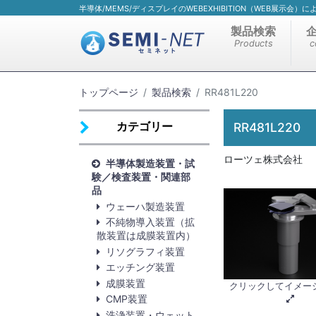
半導体/MEMS/ディスプレイのWEBEXHIBITION（WEB展示会
製品検索
Products
c
トップページ
製品検索
RR481L220
カテゴリー
RR481L220
ローツェ株式会社
半導体製造装置・試
験／検査装置・関連部
品
ウェーハ製造装置
不純物導入装置（拡
散装置は成膜装置内）
リソグラフィ装置
エッチング装置
成膜装置
クリックしてイメー
CMP装置
洗浄装置・ウェット