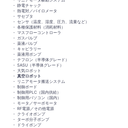
静電チャック
熱電対／パイロメータ
サセプタ
センサ（温度、湿度、圧力、流量など）
各種保護材料（消耗材料）
マスフローコントローラ
ガスバルブ
薬液バルブ
キャピラリー
薬液用ポンプ
テフロン（半導体グレード）
SASU（半導体グレード）
大気ロボット
真空ロボット
リニアモータ搬送システム
制御ボード
制御用PLC（国内供給）
制御用パソコン（国内）
モータ／サーボモータ
RF電源／その他電源
クライオポンプ
ターボ分子ポンプ
ドライポンプ