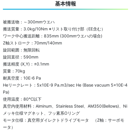
基本情報
被搬送物：～300mmウエハ
搬送質量：3.0kg/10Nm ※リスト取り付け部（EE含む）
ワーク中心搬送距離：835mm (300mmウエハの場合)
Z軸ストローク：70mm/140mm
旋回範囲：無限回転
旋回直径：590mm
搬送精度 (X,Y)：±0.1mm
質量：70kg
耐真空度：10E-6 Pa
Heリークレート：5x10E-9 Pa.m3/sec He (Base vacuum 5x10E-4
Pa)
使用温度：80℃以下
真空内使用材料：Alminum、Stainless Steel、AM350(Bellows)、Ni
メッキ仕様マグネット、フッ素系Oリング
モータ仕様：真空用ダイレクトドライブモータ （Z軸：サーボモ
ータ）