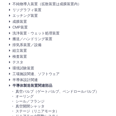
不純物導入装置（拡散装置は成膜装置内）
リソグラフィ装置
エッチング装置
成膜装置
CMP装置
洗浄装置・ウェット処理装置
搬送／ハンドリング装置
排気系装置／設備
組立装置
検査装置
テスタ
環境試験装置
工場施設関連、ソフトウェア
半導体設計関連
半導体製造装置関連部品
真空バルブ（ゲートバルブ、ベンドロールバルブ）
オーリング
シール／フランジ
真空開閉シャッタ
ステージ（リニアモータ）
リニアモータ駆動システム