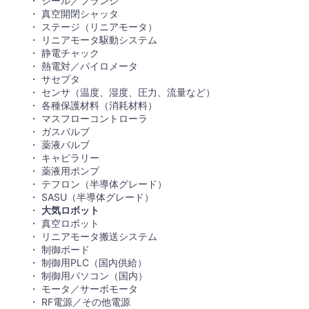
シール／フランジ
真空開閉シャッタ
ステージ（リニアモータ）
リニアモータ駆動システム
静電チャック
熱電対／パイロメータ
サセプタ
センサ（温度、湿度、圧力、流量など）
各種保護材料（消耗材料）
マスフローコントローラ
ガスバルブ
薬液バルブ
キャピラリー
薬液用ポンプ
テフロン（半導体グレード）
SASU（半導体グレード）
大気ロボット
真空ロボット
リニアモータ搬送システム
制御ボード
制御用PLC（国内供給）
制御用パソコン（国内）
モータ／サーボモータ
RF電源／その他電源