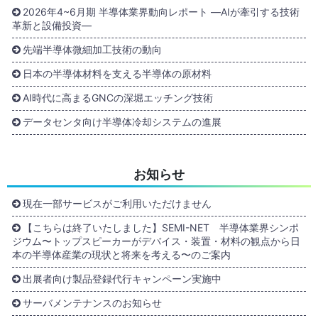
2026年4~6月期 半導体業界動向レポート ―AIが牽引する技術
革新と設備投資―
先端半導体微細加工技術の動向
日本の半導体材料を支える半導体の原材料
AI時代に高まるGNCの深堀エッチング技術
データセンタ向け半導体冷却システムの進展
お知らせ
現在一部サービスがご利用いただけません
【こちらは終了いたしました】SEMI-NET 半導体業界シンポ
ジウム〜トップスピーカーがデバイス・装置・材料の観点から日
本の半導体産業の現状と将来を考える〜のご案内
出展者向け製品登録代行キャンペーン実施中
サーバメンテナンスのお知らせ