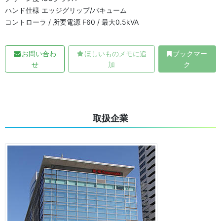
ハンド仕様 エッジグリップ/バキューム
コントローラ / 所要電源 F60 / 最大0.5kVA
お問い合わ
ほしいものメモに追
ブックマー
せ
加
ク
取扱企業