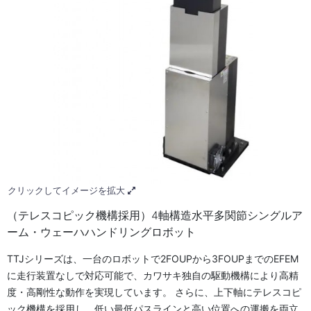
クリックしてイメージを拡大
（テレスコピック機構採用）4軸構造水平多関節シングルア
ーム・ウェーハハンドリングロボット
TTJシリーズは、一台のロボットで2FOUPから3FOUPまでのEFEM
に走行装置なしで対応可能で、カワサキ独自の駆動機構により高精
度・高剛性な動作を実現しています。 さらに、上下軸にテレスコピ
ック機構を採用し、低い最低パスラインと高い位置への運搬を両立