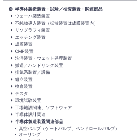
半導体製造装置・試験／検査装置・関連部品
ウェーハ製造装置
不純物導入装置（拡散装置は成膜装置内）
リソグラフィ装置
エッチング装置
成膜装置
CMP装置
洗浄装置・ウェット処理装置
搬送／ハンドリング装置
排気系装置／設備
組立装置
検査装置
テスタ
環境試験装置
工場施設関連、ソフトウェア
半導体設計関連
半導体製造装置関連部品
真空バルブ（ゲートバルブ、ベンドロールバルブ）
オーリング