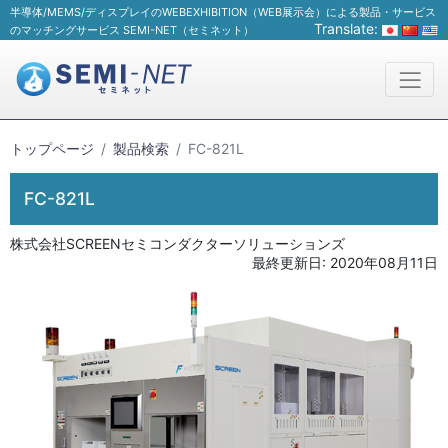
半導体/MEMS/ディスプレイのWEBEXHIBITION（WEB展示会）による製品・サービス
Translate:
のマッチングサービス SEMI-NET（セミネット）
トップページ
製品検索
FC-821L
FC-821L
株式会社SCREENセミコンダクターソリューションズ
最終更新日:
2020年08月11日