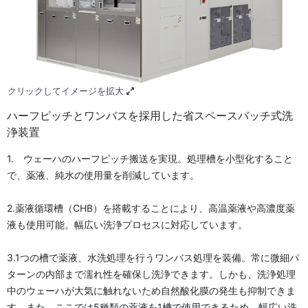
クリックしてイメージを拡大
ハーフピッチとワンバスを採用した省スペースバッチ式洗
浄装置
1. ウェーハのハーフピッチ搬送を実現。処理槽を小型化すること
で、薬液、純水の使用量を削減しています。
2.薬液循環槽（CHB）を搭載することにより、高温薬液や高濃度薬
液も使用可能。幅広い洗浄プロセスに対応しています。
3.1つの槽で薬液、水洗処理を行うワンバス処理を装備。常に微細パ
ターンの内部まで濡れ性を確保し洗浄できます。しかも、洗浄処理
中のウェーハが大気に触れないため自然酸化膜の発生も抑制できま
す。また、ここでは5種類の薬液を1槽で使用できるため、幅広い洗