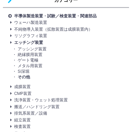
カテゴリー
半導体製造装置・試験／検査装置・関連部品
ウェーハ製造装置
不純物導入装置（拡散装置は成膜装置内）
リソグラフィ装置
エッチング装置
アッシング装置
絶縁膜用装置
ゲート電極
メタル用装置
Si深堀
その他
成膜装置
CMP装置
洗浄装置・ウェット処理装置
搬送／ハンドリング装置
排気系装置／設備
組立装置
検査装置