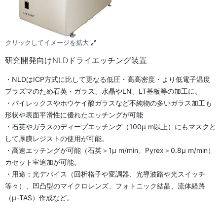
クリックしてイメージを拡大
研究開発向けNLDドライエッチング装置
・NLDはICP方式に比して更なる低圧・高高密度・より低電子温度
プラズマのため石英・ガラス、水晶やLN、LT基板等の加工に。
・パイレックスやホウケイ酸ガラスなど不純物の多いガラス加工も
形状や表面平滑性に優れたエッチングが可能
・石英やガラスのディープエッチング（100μ m以上）にもマスクと
して厚膜レジストの使用が可能。
・高速エッチングが可能（石英＞1μ m/min、Pyrex＞0.8μ m/min）
カセット室追加が可能。
・用途：光デバイス（回析格子や変調器、光導波路や光スイッチ
等々）、凹凸型のマイクロレンズ、フォトニック結晶、流体経路
（μ-TAS）作成など。