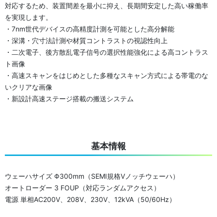
対応するため、装置間差を最小に抑え、長期間安定した高い稼働率
を実現します。
・7nm世代デバイスの高精度計測を可能とした高分解能
・深溝・穴寸法計測や材質コントラストの視認性向上
・二次電子、後方散乱電子信号の選択性能強化による高コントラス
ト画像
・高速スキャンをはじめとした多種なスキャン方式による帯電のな
いクリアな画像
・新設計高速ステージ搭載の搬送システム
基本情報
ウェーハサイズ Φ300mm（SEMI規格Vノッチウェーハ）
オートローダー 3 FOUP（対応ランダムアクセス）
電源 単相AC200V、208V、230V、12kVA（50/60Hz）