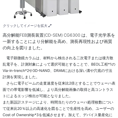
クリックしてイメージを拡大
高分解能FEB測長装置(CD-SEM) CG6300 は、電子光学系を
一新することにより分解能を高め、測長再現性および画質
の向上を図りました。
電子顕微鏡カラムは、材料から検出される二次電子または後方散
乱電子を、計測対象によって選択可能とすることで、BEOL工程*1の
Via-in-trench*2や3D-NAND、DRAMにおける深い溝や穴底の寸法
計測を実現しました。
さらに電子ビームの走査速度を従来比2倍とすることでウェーハ表
面での帯電影響を低減し、より高分解能画像の取得と高コントラス
トによるエッジ検出が可能となりました。
また新設計ステージにより、時間当たりのウェーハ処理枚数につい
て従来比20％以上の高速化を図ることで生産性を高め、ユーザーの
Cost of Ownership*3を低減させます。加えて、デバイス量産化に