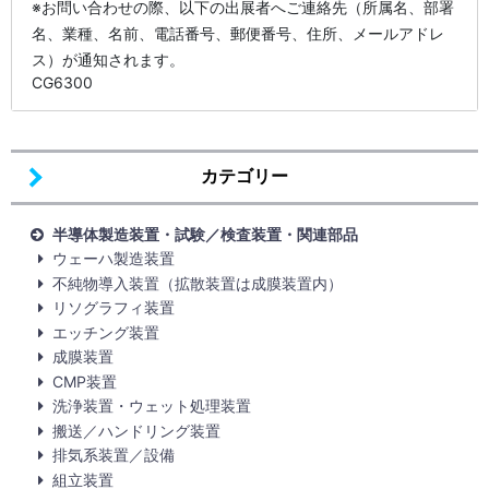
※お問い合わせの際、以下の出展者へご連絡先（所属名、部署
名、業種、名前、電話番号、郵便番号、住所、メールアドレ
ス）が通知されます。
CG6300
カテゴリー
半導体製造装置・試験／検査装置・関連部品
ウェーハ製造装置
不純物導入装置（拡散装置は成膜装置内）
リソグラフィ装置
エッチング装置
成膜装置
CMP装置
洗浄装置・ウェット処理装置
搬送／ハンドリング装置
排気系装置／設備
組立装置