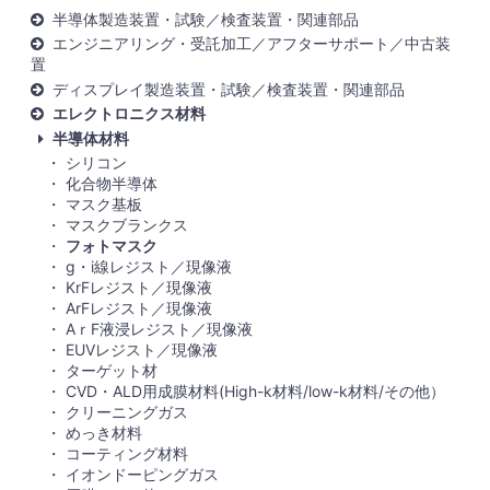
半導体製造装置・試験／検査装置・関連部品
エンジニアリング・受託加工／アフターサポート／中古装
置
ディスプレイ製造装置・試験／検査装置・関連部品
エレクトロニクス材料
半導体材料
シリコン
化合物半導体
マスク基板
マスクブランクス
フォトマスク
g・i線レジスト／現像液
KrFレジスト／現像液
ArFレジスト／現像液
AｒF液浸レジスト／現像液
EUVレジスト／現像液
ターゲット材
CVD・ALD用成膜材料(High-k材料/low-k材料/その他）
クリーニングガス
めっき材料
コーティング材料
イオンドーピングガス