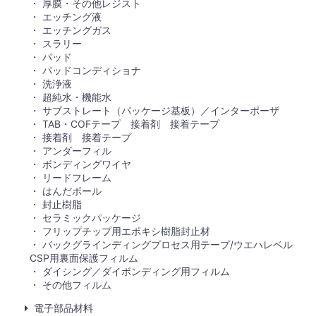
厚膜・その他レジスト
エッチング液
エッチングガス
スラリー
パッド
パッドコンディショナ
洗浄液
超純水・機能水
サブストレート（パッケージ基板）／インターポーザ
TAB・COFテープ 接着剤 接着テープ
接着剤 接着テープ
アンダーフィル
ボンディングワイヤ
リードフレーム
はんだボール
封止樹脂
セラミックパッケージ
フリップチップ用エポキシ樹脂封止材
バックグラインディングプロセス用テープ/ウエハレベル
CSP用裏面保護フィルム
ダイシング／ダイボンディング用フィルム
その他フィルム
電子部品材料