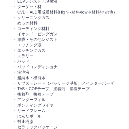
EUVレジスト／現像液
ターゲット材
CVD・ALD用成膜材料(High-k材料/low-k材料/その他）
クリーニングガス
めっき材料
コーティング材料
イオンドーピングガス
厚膜・その他レジスト
エッチング液
エッチングガス
スラリー
パッド
パッドコンディショナ
洗浄液
超純水・機能水
サブストレート（パッケージ基板）／インターポーザ
TAB・COFテープ 接着剤 接着テープ
接着剤 接着テープ
アンダーフィル
ボンディングワイヤ
リードフレーム
はんだボール
封止樹脂
セラミックパッケージ