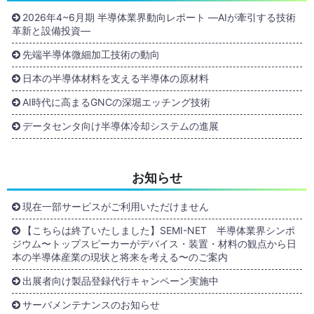
2026年4~6月期 半導体業界動向レポート ―AIが牽引する技術
革新と設備投資―
先端半導体微細加工技術の動向
日本の半導体材料を支える半導体の原材料
AI時代に高まるGNCの深堀エッチング技術
データセンタ向け半導体冷却システムの進展
お知らせ
現在一部サービスがご利用いただけません
【こちらは終了いたしました】SEMI-NET 半導体業界シンポ
ジウム〜トップスピーカーがデバイス・装置・材料の観点から日
本の半導体産業の現状と将来を考える〜のご案内
出展者向け製品登録代行キャンペーン実施中
サーバメンテナンスのお知らせ