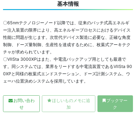
基本情報
〇65nmテクノロジーノード以降では、従来のバッチ式高エネルギ
ー注入装置の限界により、高エネルギープロセスにおけるデバイス
性能に問題が生じます。次世代デバイス製造に必要な、正確な角度
制御、ドーズ量制御、生産性を達成するために、枚葉式アーキテク
チャが求められています。
〇VIISta 3000XPはまた、中電流バックアップ用としても最適で
す。同システムでは、業界をリードする中電流装置であるVIISta 90
0XPと同様の枚葉式エンドステーション、ドーズ計測システム、ウ
ェーハ位置決めシステムを採用しています。
お問い合わ
ほしいものメモに追
ブックマー
せ
加
ク