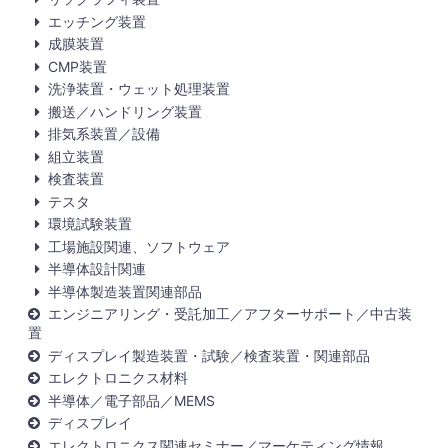
エッチング装置
成膜装置
CMP装置
洗浄装置・ウェット処理装置
搬送／ハンドリング装置
排気系装置／設備
組立装置
検査装置
テスタ
環境試験装置
工場施設関連、ソフトウェア
半導体設計関連
半導体製造装置関連部品
エンジニアリング・受託加工／アフターサポート／中古装
置
ディスプレイ製造装置・試験／検査装置・関連部品
エレクトロニクス材料
半導体／電子部品／MEMS
ディスプレイ
エレクトロニクス関連セミナー／マーケティング情報