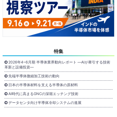
特集
2026年4~6月期 半導体業界動向レポート ―AIが牽引する技術
革新と設備投資―
先端半導体微細加工技術の動向
日本の半導体材料を支える半導体の原材料
AI時代に高まるGNCの深堀エッチング技術
データセンタ向け半導体冷却システムの進展