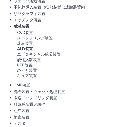
ウェーハ製造装置
不純物導入装置（拡散装置は成膜装置内）
リソグラフィ装置
エッチング装置
成膜装置
CVD装置
スパッタリング装置
蒸着装置
ALD装置
エピタキシャル成長装置
酸化拡散装置
RTP装置
めっき装置
キュア装置
CMP装置
洗浄装置・ウェット処理装置
搬送／ハンドリング装置
排気系装置／設備
組立装置
検査装置
テスタ