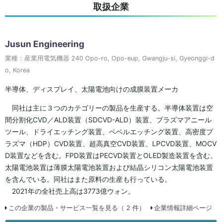
取扱企業
Jusun Engineering
業種：産業用電気機器 240 Opo-ro, Opo-eup, Gwangju-si, Gyeonggi-d
o, Korea
半導体、ディスプレイ、太陽電池向けの成膜装置メーカ
同社は主に３つのカテゴリーの製品を生産する。半導体装置は空
間分割化CVD／ALD装置（SDCVD-ALD）装置、プラズマアニール
ツール、ドライエッチング装置、ベベルエッチング装置、高密度プ
ラズマ（HDP）CVD装置、超高真空CVD装置、LPCVD装置、MOCV
D装置などを含む。FPD装置はPECVD装置とOLED製造装置を含む。
太陽電池装置は薄膜太陽電池装置および結晶シリコン太陽電池装置
を含んでいる。同社はまた原料の生産も行っている。
2021年の全社売上高は3773億ウォン。
この企業の製品・サービス一覧を見る（ 2 件）
企業情報詳細ページ