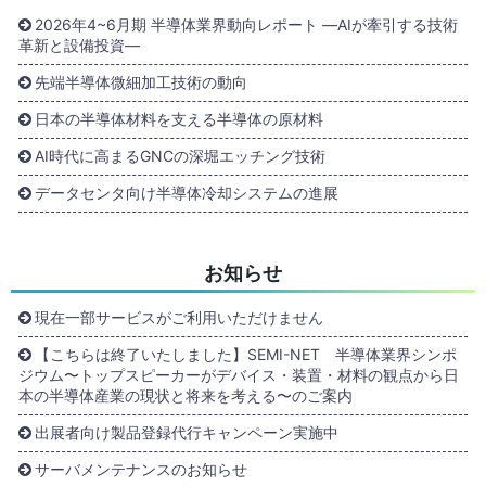
2026年4~6月期 半導体業界動向レポート ―AIが牽引する技術
革新と設備投資―
先端半導体微細加工技術の動向
日本の半導体材料を支える半導体の原材料
AI時代に高まるGNCの深堀エッチング技術
データセンタ向け半導体冷却システムの進展
お知らせ
現在一部サービスがご利用いただけません
【こちらは終了いたしました】SEMI-NET 半導体業界シンポ
ジウム〜トップスピーカーがデバイス・装置・材料の観点から日
本の半導体産業の現状と将来を考える〜のご案内
出展者向け製品登録代行キャンペーン実施中
サーバメンテナンスのお知らせ