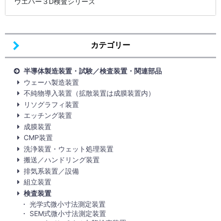
ウエハー３D検査シリーズ
カテゴリー
半導体製造装置・試験／検査装置・関連部品
ウェーハ製造装置
不純物導入装置（拡散装置は成膜装置内）
リソグラフィ装置
エッチング装置
成膜装置
CMP装置
洗浄装置・ウェット処理装置
搬送／ハンドリング装置
排気系装置／設備
組立装置
検査装置
光学式微小寸法測定装置
SEM式微小寸法測定装置