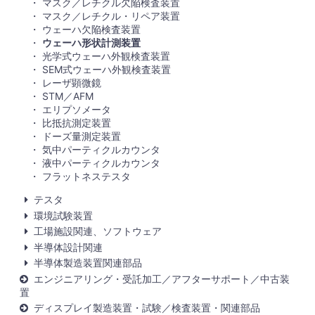
マスク／レチクル欠陥検査装置
マスク／レチクル・リペア装置
ウェーハ欠陥検査装置
ウェーハ形状計測装置
光学式ウェーハ外観検査装置
SEM式ウェーハ外観検査装置
レーザ顕微鏡
STM／AFM
エリプソメータ
比抵抗測定装置
ドーズ量測定装置
気中パーティクルカウンタ
液中パーティクルカウンタ
フラットネステスタ
テスタ
環境試験装置
工場施設関連、ソフトウェア
半導体設計関連
半導体製造装置関連部品
エンジニアリング・受託加工／アフターサポート／中古装
置
ディスプレイ製造装置・試験／検査装置・関連部品