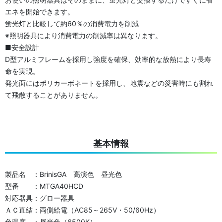
エネを開始できます。
蛍光灯と比較して約60％の消費電力を削減
※照明器具により消費電力の削減率は異なります。
■安全設計
D型アルミフレームを採用し強度を確保、効率的な放熱により長寿
命を実現。
発光面にはポリカーボネートを採用し、地震などの災害時にも割れ
て飛散することがありません。
基本情報
製品名 ：BrinisGA 高演色 昼光色
型番 ：MTGA40HCD
対応器具：グロー器具
ＡＣ直結：両側給電（AC85～265V・50/60Hz）
色温度 ：昼光色（6500K）