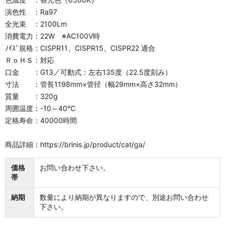
演色性 ：Ra97
全光束 ：2100Lm
消費電力：22W ※AC100V時
ﾉｲｽﾞ規格：CISPR11、CISPR15、CISPR22 適合
ＲｏＨＳ：対応
口金 ：G13／可動式：左右135度（22.5度刻み）
寸法 ：管長1198mm×管径（幅29mm×高さ32mm）
質量 ：320g
周囲温度：-10～40℃
定格寿命：40000時間
商品詳細：https://brinis.jp/product/cat/ga/
価格
お問い合わせ下さい。
帯
納期
数量により納期が異なりますので、別途お問い合わせ
下さい。