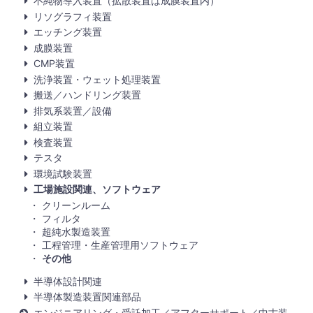
不純物導入装置（拡散装置は成膜装置内）
リソグラフィ装置
エッチング装置
成膜装置
CMP装置
洗浄装置・ウェット処理装置
搬送／ハンドリング装置
排気系装置／設備
組立装置
検査装置
テスタ
環境試験装置
工場施設関連、ソフトウェア
クリーンルーム
フィルタ
超純水製造装置
工程管理・生産管理用ソフトウェア
その他
半導体設計関連
半導体製造装置関連部品
エンジニアリング・受託加工／アフターサポート／中古装