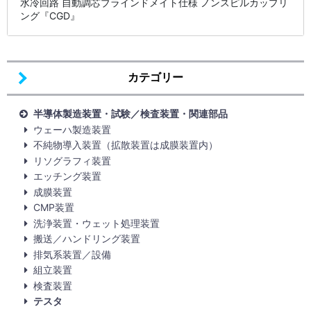
水冷回路 自動調芯ブラインドメイト仕様 ノンスピルカップリ
ング『CGD』
カテゴリー
半導体製造装置・試験／検査装置・関連部品
ウェーハ製造装置
不純物導入装置（拡散装置は成膜装置内）
リソグラフィ装置
エッチング装置
成膜装置
CMP装置
洗浄装置・ウェット処理装置
搬送／ハンドリング装置
排気系装置／設備
組立装置
検査装置
テスタ