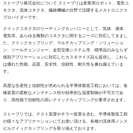
ストーブリ株式会社について ストーブリは産業用ロボット、電気コ
ネクタ、流体コネクタ、繊維機械の分野で活躍するメカトロニクス
プロバイダーです。
クイックコネクタのリーディングカンパニーとして、気体、液体、
電気等、あらゆる種類のコネクタに関するニーズに対応してきまし
た。クイックカップリング、マルチカップリング・ソリューショ
ン、ツールチェンジャー、金型交換システム等、標準品のみならず
個別アプリケーションに対応したカスタマイズ品も提供し、これら
は優れた性能、品質、安全性、信頼性、耐久性を兼ね備えていま
す。
高度な生産性と信頼性が求められる半導体製造工程においては、各
種装置の柔軟なメンテナンス性や効率的な温度制御が不可欠であ
り、高性能で信頼性の高いクイックカップリングが要求されます。
ストーブリでは、テスト装置やチラー装置を含む、半導体製造工程
の様々なアプリケーションにてお使い頂ける、各種の流体用ノンス
ピルクイックカップリングを取り揃えております。