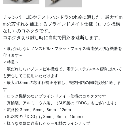
チャンバーLIDやテストハンドラの水冷に適した、最大±1m
mの芯ずれを補正するブラインドメイト仕様（ロック機構
なし）のコネクタです。
コネクタ切り離し時に自動で回路を遮断します。
～液だれしないノンスピル・フラットフェイス構造が大切な機器を
守ります～
＜特長＞
・液だれしないノンスピル構造で、電子システムの中枢部において
も安心してご使用いただけます
・最大±1.0mmの芯ずれ補正を有し、複数回路の同時接続に適しま
す
・ロック機構のないブラインドメイト仕様のコネクタです
・真鍮製、アルミニウム製、（SUS製の『DDG』もございます）
・流路径 3mm、5mm、8mm、12mm
（SUS製の『DDG』は3mm、6mm、15mm）
・様々な冷媒に適応したシール材のラインナップ