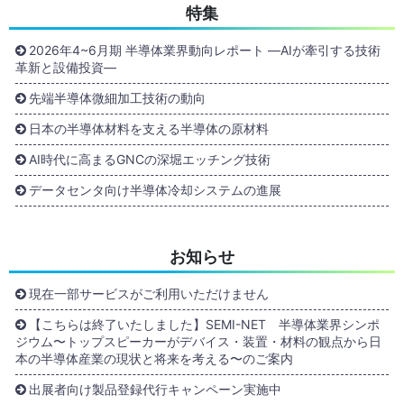
特集
2026年4~6月期 半導体業界動向レポート ―AIが牽引する技術
革新と設備投資―
先端半導体微細加工技術の動向
日本の半導体材料を支える半導体の原材料
AI時代に高まるGNCの深堀エッチング技術
データセンタ向け半導体冷却システムの進展
お知らせ
現在一部サービスがご利用いただけません
【こちらは終了いたしました】SEMI-NET 半導体業界シンポ
ジウム〜トップスピーカーがデバイス・装置・材料の観点から日
本の半導体産業の現状と将来を考える〜のご案内
出展者向け製品登録代行キャンペーン実施中