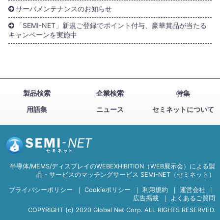
サーバメンテナンスのお知らせ
「SEMI-NET」新規ご登録でポイント付与、豪華賞品が当たる
キャンペーンを実施中
製品検索
企業検索
特集
用語集
ニュース
セミネットについて
半導体/MEMS/ディスプレイのWEBEXHIBITION（WEB展示会）による製
品・サービスのマッチングサービス SEMI-NET（セミネット）
プライバシーポリシー
｜
Cookieポリシー
｜
利用規約
｜
運営会社
｜
広告掲載
｜
よくあるご質問
COPYRIGHT (c) 2020 Global Net Corp. ALL RIGHTS RESERVED.