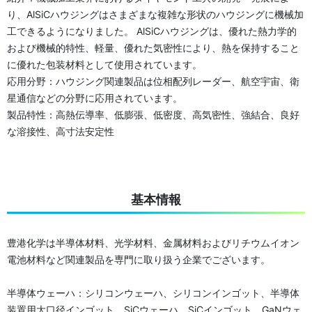
り、AlSiCハウジングはさまざまな複雑な形状のハウジングに機械加
工できるようになりました。 AlSiCハウジングは、優れた熱力学的
および機械的特性、軽量、優れた気密性により、熱を保持すること
に優れた包装材料として使用されています。
応用分野：ハウジング関連製品は位相配列レーダー、航空宇宙、衛
星通信などの分野に応用されています。
製品特性：高熱伝導率、低膨張、低密度、高気密性、強結合、良好
な溶接性、高寸法安定性
基本情報
豊港化学は半導体材料、光学材料、金属材料およびリチウムイオン
電池材料など関連製品を専門に取り扱う企業でございます。
半導体ウェーハ：シリコンウェーハ、シリコンインゴット、半導体
装置用大口径インゴット、SiCウェーハ、SiCインゴット、GaNウェ