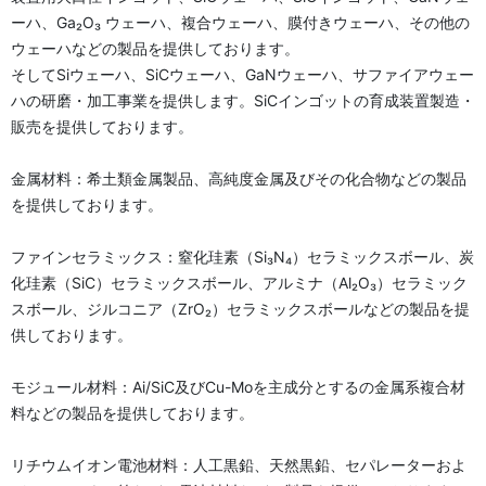
ーハ、Ga₂O₃ ウェーハ、複合ウェーハ、膜付きウェーハ、その他の
ウェーハなどの製品を提供しております。
そしてSiウェーハ、SiCウェーハ、GaNウェーハ、サファイアウェー
ハの研磨・加工事業を提供します。SiCインゴットの育成装置製造・
販売を提供しております。
金属材料：希土類金属製品、高純度金属及びその化合物などの製品
を提供しております。
ファインセラミックス：窒化珪素（Si₃N₄）セラミックスボール、炭
化珪素（SiC）セラミックスボール、アルミナ（Al₂O₃）セラミック
スボール、ジルコニア（ZrO₂）セラミックスボールなどの製品を提
供しております。
モジュール材料：Ai/SiC及びCu-Moを主成分とするの金属系複合材
料などの製品を提供しております。
リチウムイオン電池材料：人工黒鉛、天然黒鉛、セパレーターおよ