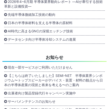
2026年4~6月期 半導体業界動向レポート ―AIが牽引する技術
革新と設備投資―
先端半導体微細加工技術の動向
日本の半導体材料を支える半導体の原材料
AI時代に高まるGNCの深堀エッチング技術
データセンタ向け半導体冷却システムの進展
お知らせ
現在一部サービスがご利用いただけません
【こちらは終了いたしました】SEMI-NET 半導体業界シンポ
ジウム〜トップスピーカーがデバイス・装置・材料の観点から日
本の半導体産業の現状と将来を考える〜のご案内
出展者向け製品登録代行キャンペーン実施中
サーバメンテナンスのお知らせ