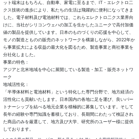
ット端末はもちろん、自動車、家電に至るまで、IT・エレクトロ二
クス技術の進歩により、私たちの生活は飛躍的に便利になってきま
した。電子材料及び電池材料では、これらエレクトロ二クス業界向
けに、当社がシリコンウェハの加工を生かしたユニークで高付加価
値の製品を提供しています。日本のものづくりの応援を中心して、
モノの製造とものの販売のネットワークを構築しながら、2022年か
ら事業拡大による収益の最大化を図るため、製造事業と商社事業を
分社化しました。
事業の特色：
アジアと北米地域を中心に展開している製造・加工・販売ネットワ
ーク
地域活性化：
「半導体材料と電池材料」という特化した専門分野で、地方経済の
活性化にも貢献いたします。日本国内の各地に足を運び、良いパー
トナーシップを結べる地元企業を積極的に募集しています。そして
長年の経験や専門知識を蓄積しており、長期間にわたって検証され
た商品のみを厳選して、地方及び大学、研究所のユーザー様に提供
しております。