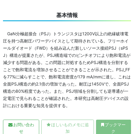
基本情報
GaN分極超接合（PSJ）トランジスタは1200V以上の絶縁破壊電
圧を持つ高耐圧パワーデバイスとして期待されている。フリーホイ
ールダイオード（FWD）を組み込んだ新しいソース接続PSJ（sPS
J）構造が提案さたが、PSJ構造端でのピンチオフにより飽和電流が
減少する問題がある。この問題に対処するためPSJ構造を分割する
ことで飽和電流を増加させることができることが示された。PSJ_FF
を77%に減らすことで、飽和電流密度が179 mA/mmに達し、これは
全面PSJ構造の約2.1倍の増加であった。耐圧は1450Vで、全面PSJ
構造の80%程度であった。また、PSJ領域を分割しても逆導通が一
定電圧で見られることが確認された。本研究は高耐圧デバイスの設
計における重要な知見を提供する。
お問い合わ
ほしいものメモに追
ブックマー
せ
加
ク