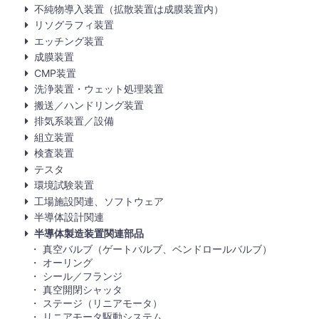
不純物導入装置（拡散装置は成膜装置内）
リソグラフィ装置
エッチング装置
成膜装置
CMP装置
洗浄装置・ウェット処理装置
搬送／ハンドリング装置
排気系装置／設備
組立装置
検査装置
テスタ
環境試験装置
工場施設関連、ソフトウェア
半導体設計関連
半導体製造装置関連部品
真空バルブ（ゲートバルブ、ベンドロールバルブ）
オーリング
シール／フランジ
真空開閉シャッタ
ステージ（リニアモータ）
リニアモータ駆動システム