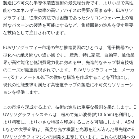
製造に不可欠な半導体製造技術の最先端分野です。より小型で高性
能かつエネルギー効率の高いデバイスの需要が高まる中、EUVリソ
グラフィは、従来の方法では困難であったシリコンウェハー上の複
雑なパターンの製造を可能にするなど、集積回路の進歩を促す重要
な技術として注目されています。
EUVリソグラフィー市場の主な推進要因のひとつは、電子機器の小
型化への絶え間ない追い風です。 産業、特に家電、自動車、通信業
界が高性能化と低消費電力化に努める中、先進的なチップ製造技術
のニーズが最重要視されています。 EUVリソグラフィーは、メーカ
ーが5ナノメートル以下の微細な構造を作成することを可能にし、
現代の性能要求を満たす高密度チップの製造に不可欠なソリューシ
ョンを提供します。
この市場を形成する上で、技術の進歩は重要な役割を果たします。E
UVリソグラフィシステムは、極めて短い波長(約13.5nm)を利用し、
より精密に、より小さな特徴を印刷することを可能にします。ASM
Lなどの大手企業は、高度な光学機器と光源を組み込んだ最先端のE
UVリソグラフィマシンの開発を主導しています。これらの技術への