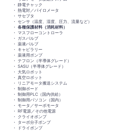
静電チャック
熱電対／パイロメータ
サセプタ
センサ（温度、湿度、圧力、流量など）
各種保護材料（消耗材料）
マスフローコントローラ
ガスバルブ
薬液バルブ
キャピラリー
薬液用ポンプ
テフロン（半導体グレード）
SASU（半導体グレード）
大気ロボット
真空ロボット
リニアモータ搬送システム
制御ボード
制御用PLC（国内供給）
制御用パソコン（国内）
モータ／サーボモータ
RF電源／その他電源
クライオポンプ
ターボ分子ポンプ
ドライポンプ