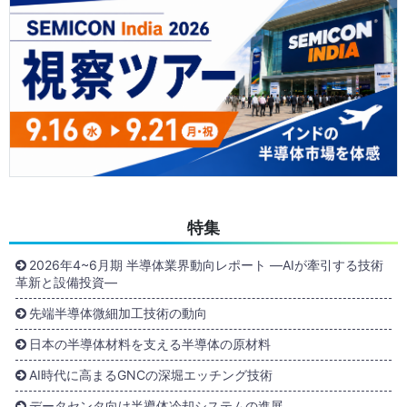
特集
2026年4~6月期 半導体業界動向レポート ―AIが牽引する技術
革新と設備投資―
先端半導体微細加工技術の動向
日本の半導体材料を支える半導体の原材料
AI時代に高まるGNCの深堀エッチング技術
データセンタ向け半導体冷却システムの進展