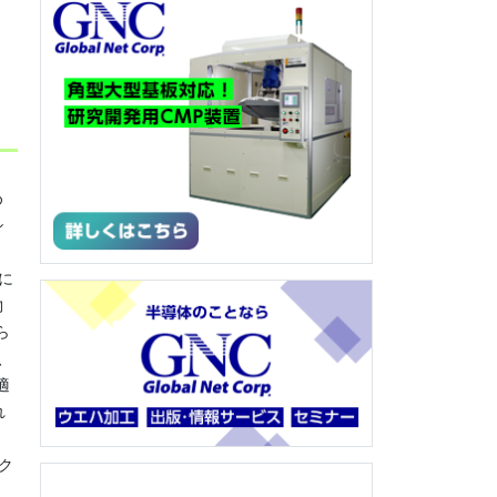
め
シ
に
物
ら
、
適
れ
ク