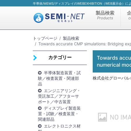
半導体/MEMS/ディスプレイのWEBEXHIBITION（WEB展示会
製品検索
Products
c
トップページ
製品検索
Towards accurate CMP simulations: Bridging exp
カテゴリー
Towards accur
numerical mod
半導体製造装置・試
株式会社グローバル
験／検査装置・関連部
品
エンジニアリング・
受託加工／アフターサ
ポート／中古装置
ディスプレイ製造装
置・試験／検査装置・
関連部品
エレクトロニクス材