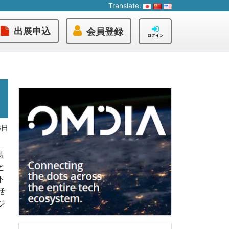
Translate:
出展申込
会員登録
ログイン
6日
場
と
ト
括
ジ