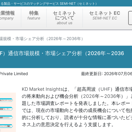
）による製品・サービスのマッチングサービス SEMI-NET（セミネット）
企業情報
特集
セミネット
セミネット EC
について
ompany
feature
SEMI-NET EC
about us
場規模・市場シェア分析（2026年～2036年）
F）通信市場規模・市場シェア分析（2026年～2036
Private Limited
最終更新日:
2026年07月0
KD Market Insightsは、「超高周波（UHF）通信市
の将来動向および機会分析（2026年～2036年）」
題した市場調査レポートを発表しました。本レポー
では、現在の市場動向と今後の成長機会について包
的に分析しており、読者が十分な情報に基づいたビ
ネス上の意思決定を行えるよう支援します。