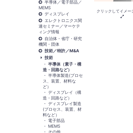
半導体／電子部品／
MEMS
クリックしてイメー
ディスプレイ
エレクトロニクス関
連セミナー／マーケテ
ィング情報
自治体・省庁・研究
機関・団体
技術／特許／M&A
技術
半導体（素子・構
造・回路など）
半導体製造(プロセ
ス、装置、材料な
ど）
ディスプレイ（構
造・回路など）
ディスプレイ製造
(プロセス、装置、材
料など）
電子部品
MEMS
その他