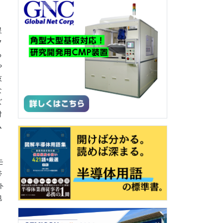
星
フ
る
や
技
な
ズ
付
ム
。
モ
帯
ト
包
、
ュ