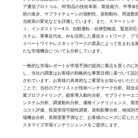
ア通信プロトコル、RF部品の技術革新、製造能力、半導体
術の進歩、サプライチェーンの強靭性、規制動向、周波数
当政策の変化などを評価しています。また、スマートシテ
ィ、インダストリー4.0、自動運転・自律型輸送、緊急対応
ステム、軍事近代化、AIを活用した通信ネットワーク、プ
イベートワイヤレスネットワークの普及によって生まれる
たな市場機会についても分析しています。
一般的な市場レポートが市場予測の提供に重点を置くのに
し、当社の調査はお客様の戦略的な事業目標に基づいて設
されています。お客様の具体的なご要望をお知らせいただ
ことで、当社のアナリストが技術ベンチマーク分析、競合
業プロファイリング、顧客導入動向分析、サプライヤーエ
システム分析、調達動向分析、価格インテリジェンス、製
コスト評価、投資実現可能性調査、規制影響分析、地域別
場機会分析、長期需要予測など、お客様のニーズに応じた
スタマイズ市場インテリジェンスをご提供します。