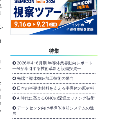
技
割
シ
ラ
新
特集
対
2026年4~6月期 半導体業界動向レポート
―AIが牽引する技術革新と設備投資―
計
く
先端半導体微細加工技術の動向
企
日本の半導体材料を支える半導体の原材料
コ
造
AI時代に高まるGNCの深堀エッチング技術
市
データセンタ向け半導体冷却システムの進
カ
展