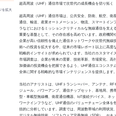
超高周波（UHF）通信市場で次世代の成長機会を切り拓く
ジを拡大
超高周波（UHF）通信市場は、公共安全、防衛、航空、衛
通信、輸送、産業オートメーション、物流、スマートイン
ラなどにおけるミッションクリティカルな無線通信を支え
重要な基盤として、その存在感を高めています。政府機関
企業が高い信頼性を備えた通信ネットワークや次世代無線
術への投資を拡大する中、従来の市場レポート以上に高度
戦略的インサイトが求められています。当社のカスタマイ
市場調査は、企業が将来の需要、技術革新、市場変化、高
加価値の投資機会を把握できるよう、UHF通信エコシステ
全体に関する戦略的な市場インテリジェンスを提供します
当社のアナリストは、UHFトランシーバー、アンテナ、RF
ジュール、パワーアンプ、通信チップセット、基地局、携
型・車載型無線機、衛星通信機器、IoT接続デバイス、ネッ
ワークインフラなど、UHF通信のバリューチェーン全体を
括的に分析しています。調査では、周波数帯域の利用状況
デジタル無線技術、ソフトウェア定義無線（SDR）、セキ