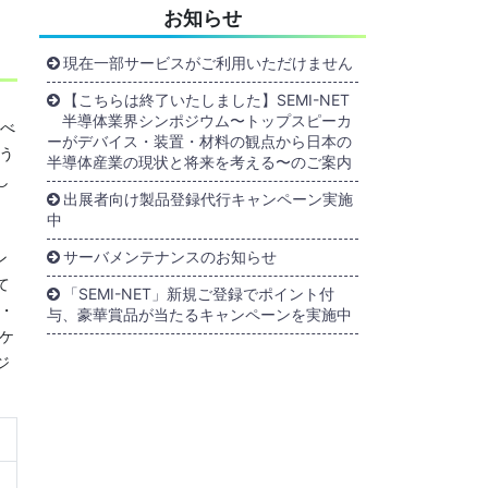
お知らせ
現在一部サービスがご利用いただけません
【こちらは終了いたしました】SEMI-NET
半導体業界シンポジウム〜トップスピーカ
」べ
ーがデバイス・装置・材料の観点から日本の
う
半導体産業の現状と将来を考える〜のご案内
し
出展者向け製品登録代行キャンペーン実施
中
サーバメンテナンスのお知らせ
ン
て
「SEMI-NET」新規ご登録でポイント付
・
与、豪華賞品が当たるキャンペーンを実施中
ケ
ジ