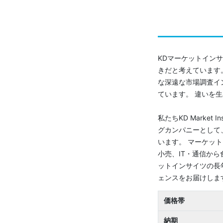
KDマーケットイン
きだと考えています
な深遠な市場調査イ
ています。 違いを
私たちKD Marke
グカンパニーとして
います。 マーケッ
小売、IT・通信か
ットインサイツの長
ェンスをお届けしま
価格帯
納期