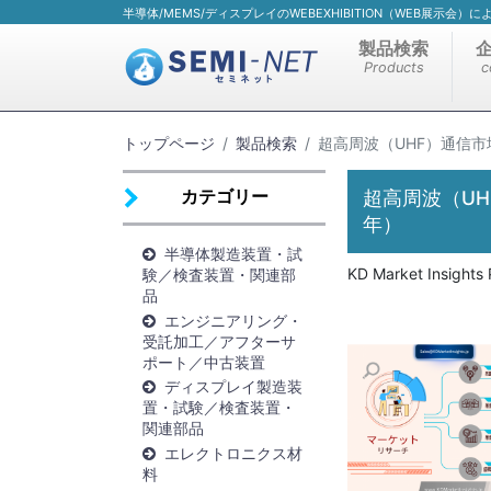
半導体/MEMS/ディスプレイのWEBEXHIBITION（WEB展示会
製品検索
Products
c
トップページ
製品検索
超高周波（UHF）通信市
カテゴリー
超高周波（UH
年）
半導体製造装置・試
KD Market Insights 
験／検査装置・関連部
品
エンジニアリング・
受託加工／アフターサ
ポート／中古装置
ディスプレイ製造装
置・試験／検査装置・
関連部品
エレクトロニクス材
料