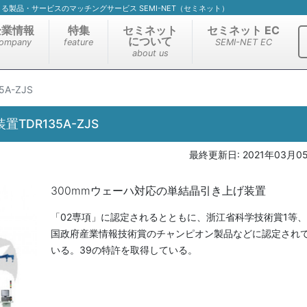
）による製品・サービスのマッチングサービス SEMI-NET（セミネット）
企業情報
特集
セミネット
セミネット EC
について
ompany
feature
SEMI-NET EC
about us
A-ZJS
TDR135A-ZJS
最終更新日:
2021年03月0
300mmウェーハ対応の単結晶引き上げ装置
「02専項」に認定されるとともに、浙江省科学技術賞1等
国政府産業情報技術賞のチャンピオン製品などに認定され
いる。39の特許を取得している。