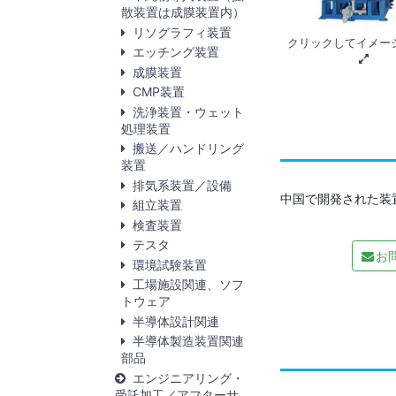
散装置は成膜装置内）
リソグラフィ装置
クリックしてイメー
エッチング装置
成膜装置
CMP装置
洗浄装置・ウェット
処理装置
搬送／ハンドリング
装置
排気系装置／設備
中国で開発された装置
組立装置
検査装置
テスタ
お
環境試験装置
工場施設関連、ソフ
トウェア
半導体設計関連
半導体製造装置関連
部品
エンジニアリング・
受託加工／アフターサ