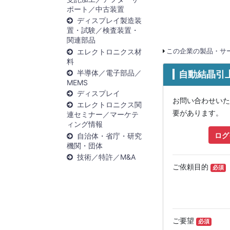
ポート／中古装置
ディスプレイ製造装
置・試験／検査装置・
関連部品
エレクトロニクス材
この企業の製品・サー
料
半導体／電子部品／
自動結晶引上
MEMS
ディスプレイ
お問い合わせいた
エレクトロニクス関
要があります。
連セミナー／マーケテ
ィング情報
ログ
自治体・省庁・研究
機関・団体
技術／特許／M&A
ご依頼目的
必須
ご要望
必須