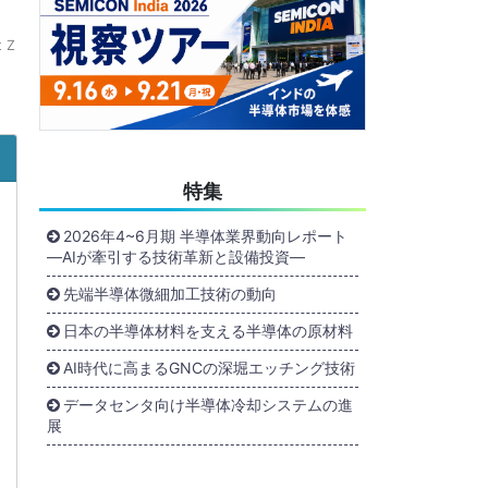
 Z
特集
2026年4~6月期 半導体業界動向レポート
―AIが牽引する技術革新と設備投資―
先端半導体微細加工技術の動向
日本の半導体材料を支える半導体の原材料
AI時代に高まるGNCの深堀エッチング技術
データセンタ向け半導体冷却システムの進
展