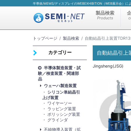
半導体/MEMS/ディスプレイのWEBEXHIBITION（WEB展示会
製品検索
Products
c
トップページ
製品検索
自動結晶引上装置TDR135
カテゴリー
自動結晶引上装置
Jingsheng(JSG)
半導体製造装置・試
験／検査装置・関連部
品
ウェーハ製造装置
シリコン単結晶引
上げ装置
ワイヤーソー
ラッピング装置
ポリッシング装置
グラインダ
不純物導入装置（拡