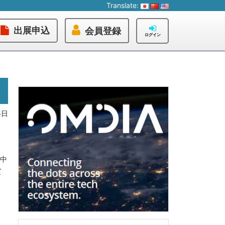
Translate:
出展申込
会員登録
ログイン
5日
、中
て