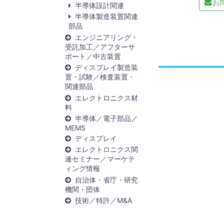
お
半導体設計関連
半導体製造装置関連
部品
エンジニアリング・
受託加工／アフターサ
ポート／中古装置
ディスプレイ製造装
置・試験／検査装置・
関連部品
エレクトロニクス材
料
半導体／電子部品／
MEMS
ディスプレイ
エレクトロニクス関
連セミナー／マーケテ
ィング情報
自治体・省庁・研究
機関・団体
技術／特許／M&A