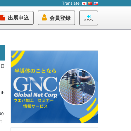
Translate:
出展申込
会員登録
ログイン
5日
 th
00
as