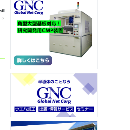
ili
 s