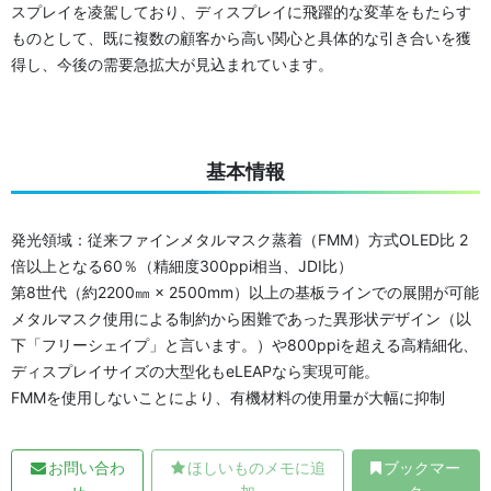
スプレイを凌駕しており、ディスプレイに飛躍的な変革をもたらす
ものとして、既に複数の顧客から高い関心と具体的な引き合いを獲
得し、今後の需要急拡大が見込まれています。
基本情報
発光領域：従来ファインメタルマスク蒸着（FMM）方式OLED比 2
倍以上となる60％（精細度300ppi相当、JDI比）
第8世代（約2200㎜ × 2500mm）以上の基板ラインでの展開が可能
メタルマスク使用による制約から困難であった異形状デザイン（以
下「フリーシェイプ」と言います。）や800ppiを超える高精細化、
ディスプレイサイズの大型化もeLEAPなら実現可能。
FMMを使用しないことにより、有機材料の使用量が大幅に抑制
お問い合わ
ほしいものメモに追
ブックマー