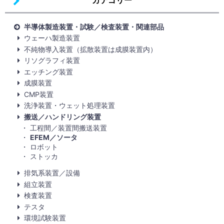
カテゴリー
半導体製造装置・試験／検査装置・関連部品
ウェーハ製造装置
不純物導入装置（拡散装置は成膜装置内）
リソグラフィ装置
エッチング装置
成膜装置
CMP装置
洗浄装置・ウェット処理装置
搬送／ハンドリング装置
工程間／装置間搬送装置
EFEM／ソータ
ロボット
ストッカ
排気系装置／設備
組立装置
検査装置
テスタ
環境試験装置