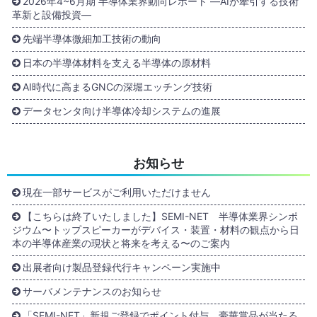
2026年4~6月期 半導体業界動向レポート ―AIが牽引する技術
革新と設備投資―
先端半導体微細加工技術の動向
日本の半導体材料を支える半導体の原材料
AI時代に高まるGNCの深堀エッチング技術
データセンタ向け半導体冷却システムの進展
お知らせ
現在一部サービスがご利用いただけません
【こちらは終了いたしました】SEMI-NET 半導体業界シンポ
ジウム〜トップスピーカーがデバイス・装置・材料の観点から日
本の半導体産業の現状と将来を考える〜のご案内
出展者向け製品登録代行キャンペーン実施中
サーバメンテナンスのお知らせ
「SEMI-NET」新規ご登録でポイント付与、豪華賞品が当たる