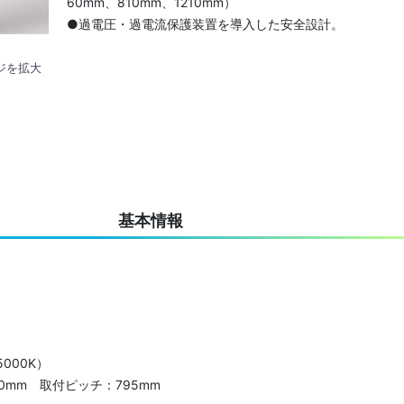
60mm、810mm、1210mm）
●過電圧・過電流保護装置を導入した安全設計。
ジを拡大
基本情報
000K）
mm 取付ピッチ：795mm