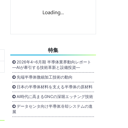
特集
2026年4~6月期 半導体業界動向レポート
―AIが牽引する技術革新と設備投資―
先端半導体微細加工技術の動向
日本の半導体材料を支える半導体の原材料
AI時代に高まるGNCの深堀エッチング技術
データセンタ向け半導体冷却システムの進
展