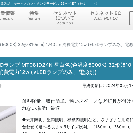
）による製品・サービスのマッチングサービス SEMI-NET（セミネット）
企業情報
特集
セミネット
セミネット EC
について
ompany
feature
SEMI-NET EC
about us
5000K) 32形(810mm) 1740Lm 消費電力12w (※LEDランプのみ、電源
Dランプ MT081D24N 昼白色(色温度5000K) 32形(810
Lm 消費電力12w (※LEDランプのみ、電源別)
ト
最終更新日:
2024年05月1
薄型軽量、取付簡単、狭いスペースなど灯具が付け
れない場所に最適
●天井照明、盤内照明、機械内照明など、さまざまな用途
合わせて選べる長さを5サイズ展開。（180mm、280mm、