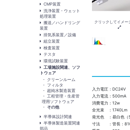
CMP装置
洗浄装置・ウェット
処理装置
クリックしてイメー
搬送／ハンドリング
装置
排気系装置／設備
組立装置
検査装置
テスタ
環境試験装置
工場施設関連、ソフ
トウェア
クリーンルーム
フィルタ
入力電圧：DC24V
超純水製造装置
工程管理・生産管
入力電流：500mA
理用ソフトウェア
消費電力：12w
その他
全光束 ：1740Lm
半導体設計関連
発光色 ：昼白色（5
半導体製造装置関連
寸法 ：管長：810
部品