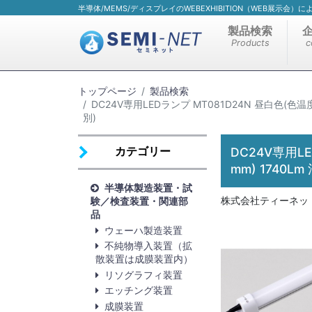
半導体/MEMS/ディスプレイのWEBEXHIBITION（WEB展示会
製品検索
Products
c
トップページ
製品検索
DC24V専用LEDランプ MT081D24N 昼白色(色温度
別)
カテゴリー
DC24V専用LE
mm) 1740
半導体製造装置・試
株式会社ティーネッ
験／検査装置・関連部
品
ウェーハ製造装置
不純物導入装置（拡
散装置は成膜装置内）
リソグラフィ装置
エッチング装置
成膜装置