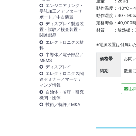
重量 ：260g
エンジニアリング・
動作温度：-10℃～
受託加工／アフターサ
動作湿度：40～90
ポート／中古装置
定格寿命：40,000
ディスプレイ製造装
置・試験／検査装置・
材質 ：放熱板：ア
関連部品
エレクトロニクス材
※電源装置は付属い
料
半導体／電子部品／
価格帯
お問
MEMS
ディスプレイ
納期
数量
エレクトロニクス関
連セミナー／マーケテ
ィング情報
お
自治体・省庁・研究
機関・団体
技術／特許／M&A