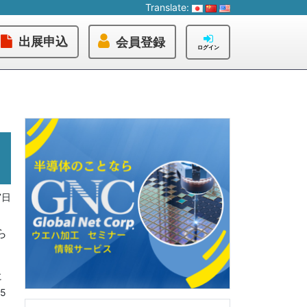
Translate:
出展申込
会員登録
ログイン
7日
ら
に
5