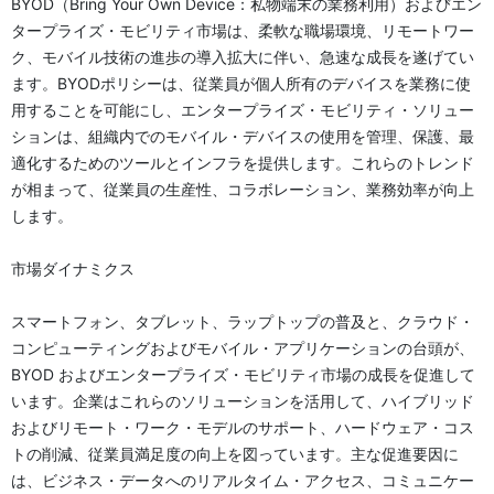
BYOD（Bring Your Own Device：私物端末の業務利用）およびエン
タープライズ・モビリティ市場は、柔軟な職場環境、リモートワー
ク、モバイル技術の進歩の導入拡大に伴い、急速な成長を遂げてい
ます。BYODポリシーは、従業員が個人所有のデバイスを業務に使
用することを可能にし、エンタープライズ・モビリティ・ソリュー
ションは、組織内でのモバイル・デバイスの使用を管理、保護、最
適化するためのツールとインフラを提供します。これらのトレンド
が相まって、従業員の生産性、コラボレーション、業務効率が向上
します。
市場ダイナミクス
スマートフォン、タブレット、ラップトップの普及と、クラウド・
コンピューティングおよびモバイル・アプリケーションの台頭が、
BYOD およびエンタープライズ・モビリティ市場の成長を促進して
います。企業はこれらのソリューションを活用して、ハイブリッド
およびリモート・ワーク・モデルのサポート、ハードウェア・コス
トの削減、従業員満足度の向上を図っています。主な促進要因に
は、ビジネス・データへのリアルタイム・アクセス、コミュニケー