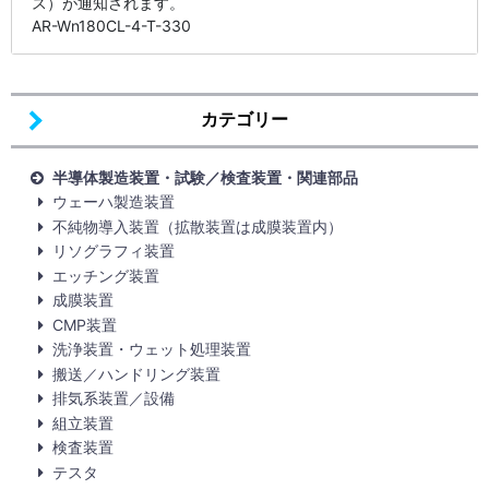
ス）が通知されます。
AR-Wn180CL-4-T-330
カテゴリー
半導体製造装置・試験／検査装置・関連部品
ウェーハ製造装置
不純物導入装置（拡散装置は成膜装置内）
リソグラフィ装置
エッチング装置
成膜装置
CMP装置
洗浄装置・ウェット処理装置
搬送／ハンドリング装置
排気系装置／設備
組立装置
検査装置
テスタ