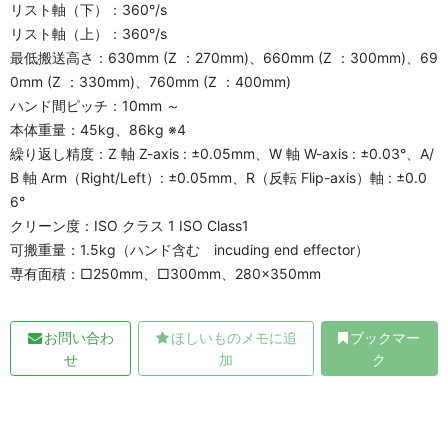
リスト軸（下）：360°/s
リスト軸（上）：360°/s
最低搬送高さ：630mm (Z ：270mm)、660mm (Z ：300mm)、69
0mm (Z ：330mm)、760mm (Z ：400mm)
ハンド間ピッチ：10mm ～
本体重量：45kg、86kg ※4
繰り返し精度：Z 軸 Z-axis : ±0.05mm、W 軸 W-axis : ±0.03°、A/
B 軸 Arm（Right/Left）: ±0.05mm、R（反転 Flip-axis）軸 : ±0.0
6°
クリーン度：ISO クラス 1 ISO Class1
可搬重量：1.5kg（ハンド含む incuding end effector）
専有面積：□250mm、□300mm、280×350mm
お問い合わ
ほしいものメモに追
ブックマー
せ
加
ク