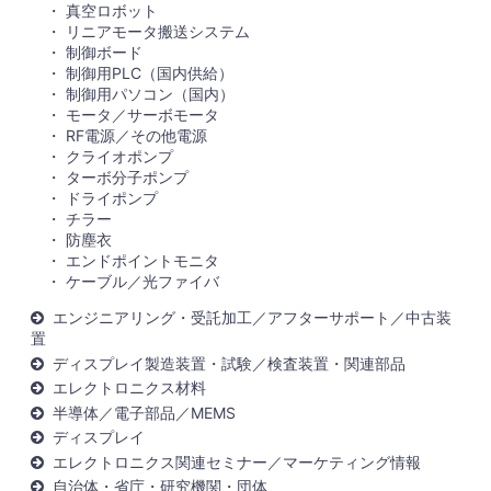
真空ロボット
リニアモータ搬送システム
制御ボード
制御用PLC（国内供給）
制御用パソコン（国内）
モータ／サーボモータ
RF電源／その他電源
クライオポンプ
ターボ分子ポンプ
ドライポンプ
チラー
防塵衣
エンドポイントモニタ
ケーブル／光ファイバ
エンジニアリング・受託加工／アフターサポート／中古装
置
ディスプレイ製造装置・試験／検査装置・関連部品
エレクトロニクス材料
半導体／電子部品／MEMS
ディスプレイ
エレクトロニクス関連セミナー／マーケティング情報
自治体・省庁・研究機関・団体