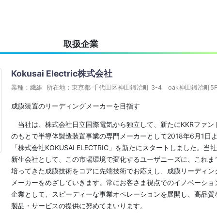
取扱企業
Kokusai Electric株式会社
業種：繊維 所在地：東京都 千代田区神田鍛冶町 3-4 oak神田鍛冶町5
成膜装置のリーディングメーカーを目指す
当社は、株式会社日立国際電気から独立して、新たにKKRファン
のもとで半導体製造装置事業の専門メーカーとして2018年6月1日
「株式会社KOKUSAI ELECTRIC」を新たにスタートしました。当
新生会社として、この市場環境で変化するユーザニーズに、これま
培ってきた成膜技術をコアに先端技術でお応えし、成膜リーディン
メーカーをめざしていきます。常にお客さま視点でのイノベーショ
企業として、スピーディーな事業オペレーションを展開し、高品質
製品・サービスの提供に努めてまいります。