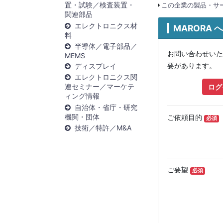
置・試験／検査装置・
この企業の製品・サー
関連部品
エレクトロニクス材
MARORA
料
半導体／電子部品／
お問い合わせいた
MEMS
要があります。
ディスプレイ
エレクトロニクス関
連セミナー／マーケテ
ログ
ィング情報
自治体・省庁・研究
機関・団体
ご依頼目的
必須
技術／特許／M&A
ご要望
必須