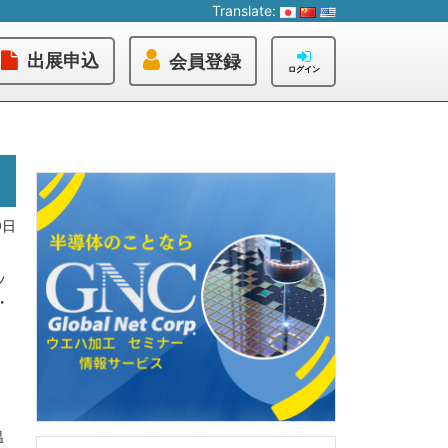
Translate:
出展申込
会員登録
ログイン
0日
ッ
・
温