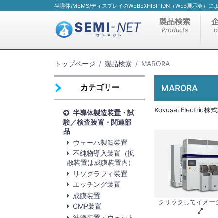
半導体/MEMS/ディスプレイのWEBEXHIBITION（WEB展示会
製品検索
Products
c
トップページ
製品検索
MARORA
カテゴリー
MARORA
Kokusai Electric
半導体製造装置・試
験／検査装置・関連部
品
ウェーハ製造装置
不純物導入装置（拡
散装置は成膜装置内）
リソグラフィ装置
エッチング装置
成膜装置
クリックしてイメー
CMP装置
洗浄装置・ウェット