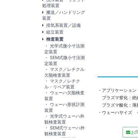
処理装置
搬送／ハンドリング
装置
排気系装置／設備
組立装置
検査装置
光学式微小寸法測
定装置
SEM式微小寸法測
定装置
マスク／レチクル
欠陥検査装置
マスク／レチク
ル・リペア装置
・アプリケーション
ウェーハ欠陥検査
プラズマ窒化：絶
装置
ウェーハ形状計測
プラズマ酸化：薄膜
装置
・ウェーハサイズ ～
光学式ウェーハ外
観検査装置
SEM式ウェーハ外
お
観検査装置