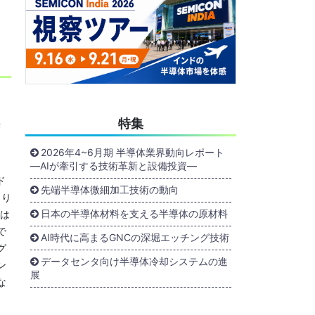
特集
F
2026年4~6月期 半導体業界動向レポート
―AIが牽引する技術革新と設備投資―
ド
先端半導体微細加工技術の動向
より
日本の半導体材料を支える半導体の原材料
社は
で
AI時代に高まるGNCの深堀エッチング技術
グ
データセンタ向け半導体冷却システムの進
ン
展
な