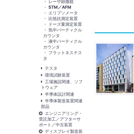
レーザ顕微鏡
STM／AFM
エリプソメータ
比抵抗測定装置
ドーズ量測定装置
気中パーティクル
カウンタ
液中パーティクル
カウンタ
フラットネステス
タ
テスタ
環境試験装置
工場施設関連、ソフ
トウェア
半導体設計関連
半導体製造装置関連
部品
エンジニアリング・
受託加工／アフターサ
ポート／中古装置
ディスプレイ製造装