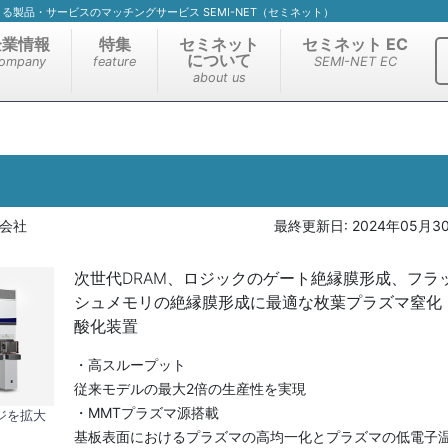
）による製品・サービスのマッチングサービス SEMI-NET（セミネット）
企業情報
特集
セミネット
セミネット EC
について
ompany
feature
SEMI-NET EC
about us
株式会社
最終更新日:
2024年05月3
次世代DRAM、ロジックのゲート絶縁膜形成、フラ
シュメモリの絶縁膜形成に最適な枚葉プラズマ窒化
酸化装置
・高スループット
従来モデルの最大2倍の生産性を実現
・MMTプラズマ源搭載
ジを拡大
基板表面におけるプラズマの高均一化とプラズマの低電子