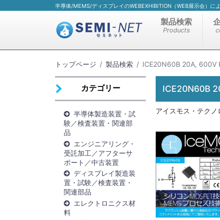
半導体/MEMS/ディスプレイのWEBEXHIBITION（WEB展示会
製品検索
Products
c
トップページ
製品検索
ICE20N60B 20A, 600V
カテゴリー
ICE20N60B 2
アイスモス・テクノ
半導体製造装置・試
験／検査装置・関連部
品
エンジニアリング・
受託加工／アフターサ
ポート／中古装置
ディスプレイ製造装
置・試験／検査装置・
関連部品
エレクトロニクス材
料