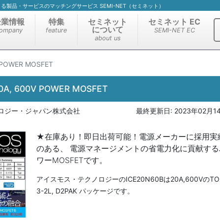
）による製品・サービスのマッチングサービス SEMI-NET（セミネット）
企業情報
特集
セミネット
セミネット EC
について
ompany
feature
SEMI-NET EC
about us
 POWER MOSFET
0A, 600V POWER MOSFET
ロジー・ジャパン株式会社
最終更新日:
2023年02月1
★在庫あり！即日出荷可能！電源メーカーに採用実
のある、 電源マネージメントの省電力化に貢献する
ワーMOSFETです。
アイスモス・テクノロジーのICE20N60Bは20A,600VのTO
3-2L, D2PAK パッケージです。