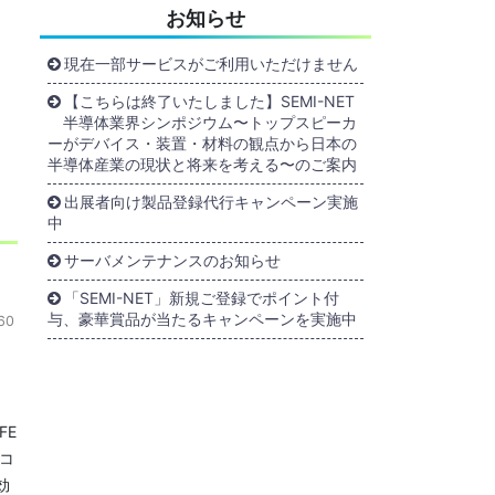
お知らせ
現在一部サービスがご利用いただけません
【こちらは終了いたしました】SEMI-NET
半導体業界シンポジウム〜トップスピーカ
ーがデバイス・装置・材料の観点から日本の
半導体産業の現状と将来を考える〜のご案内
出展者向け製品登録代行キャンペーン実施
中
サーバメンテナンスのお知らせ
「SEMI-NET」新規ご登録でポイント付
与、豪華賞品が当たるキャンペーンを実施中
60
FE
コ
効