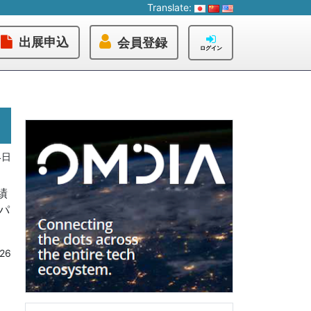
Translate:
出展申込
会員登録
ログイン
4日
績
パ
26