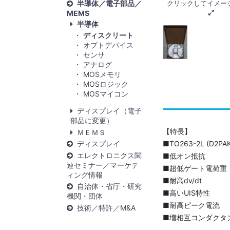
半導体／電子部品／
クリックしてイメー
MEMS
半導体
ディスクリート
オプトデバイス
センサ
アナログ
MOSメモリ
MOSロジック
MOSマイコン
ディスプレイ（電子
部品に変更）
【特長】
ＭＥＭＳ
■TO263-2L (D2
ディスプレイ
エレクトロニクス関
■低オン抵抗
連セミナー／マーケテ
■超低ゲート電荷重
ィング情報
■耐高dv/dt
自治体・省庁・研究
■高いUIS特性
機関・団体
■耐高ピーク電流
技術／特許／M&A
■増相互コンダクタ