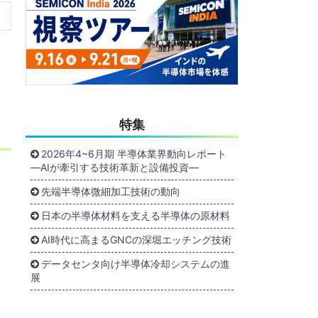
特集
2026年4~6月期 半導体業界動向レポート
―AIが牽引する技術革新と設備投資―
先端半導体微細加工技術の動向
日本の半導体材料を支える半導体の原材料
AI時代に高まるGNCの深堀エッチング技術
データセンタ向け半導体冷却システムの進
展