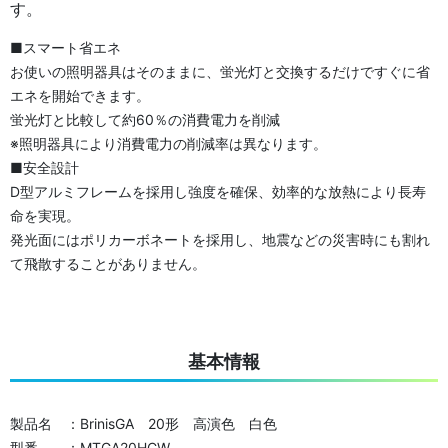
す。
■スマート省エネ
お使いの照明器具はそのままに、蛍光灯と交換するだけですぐに省
エネを開始できます。
蛍光灯と比較して約60％の消費電力を削減
※照明器具により消費電力の削減率は異なります。
■安全設計
D型アルミフレームを採用し強度を確保、効率的な放熱により長寿
命を実現。
発光面にはポリカーボネートを採用し、地震などの災害時にも割れ
て飛散することがありません。
基本情報
製品名 ：BrinisGA 20形 高演色 白色
型番 ：MTGA20HCW