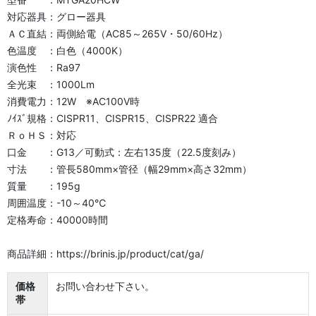
対応器具：グロー器具
ＡＣ直結：両側給電（AC85～265V・50/60Hz）
色温度 ：白色（4000K）
演色性 ：Ra97
全光束 ：1000Lm
消費電力：12W ※AC100V時
ﾉｲｽﾞ規格：CISPR11、CISPR15、CISPR22 適合
ＲｏＨＳ：対応
口金 ：G13／可動式：左右135度（22.5度刻み）
寸法 ：管長580mm×管径（幅29mm×高さ32mm）
質量 ：195g
周囲温度：-10～40℃
定格寿命：40000時間
商品詳細：https://brinis.jp/product/cat/ga/
価格
お問い合わせ下さい。
帯