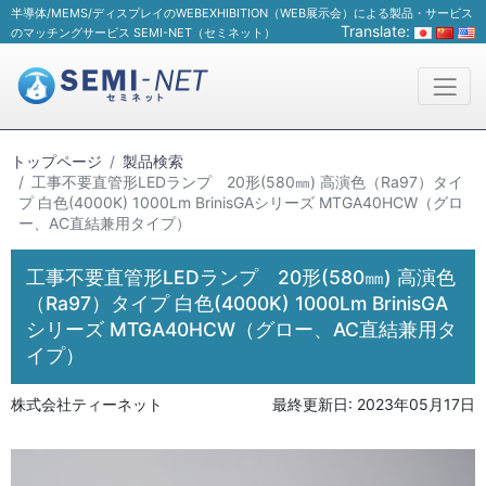
半導体/MEMS/ディスプレイのWEBEXHIBITION（WEB展示会）による製品・サービス
Translate:
のマッチングサービス SEMI-NET（セミネット）
トップページ
製品検索
工事不要直管形LEDランプ 20形(580㎜) 高演色（Ra97）タイ
プ 白色(4000K) 1000Lm BrinisGAシリーズ MTGA40HCW（グロ
ー、AC直結兼用タイプ）
工事不要直管形LEDランプ 20形(580㎜) 高演色
（Ra97）タイプ 白色(4000K) 1000Lm BrinisGA
シリーズ MTGA40HCW（グロー、AC直結兼用タ
イプ）
株式会社ティーネット
最終更新日:
2023年05月17日