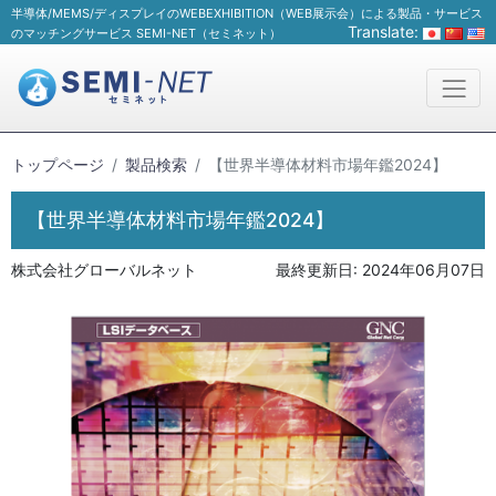
半導体/MEMS/ディスプレイのWEBEXHIBITION（WEB展示会）による製品・サービス
Translate:
のマッチングサービス SEMI-NET（セミネット）
トップページ
製品検索
【世界半導体材料市場年鑑2024】
【世界半導体材料市場年鑑2024】
株式会社グローバルネット
最終更新日:
2024年06月07日