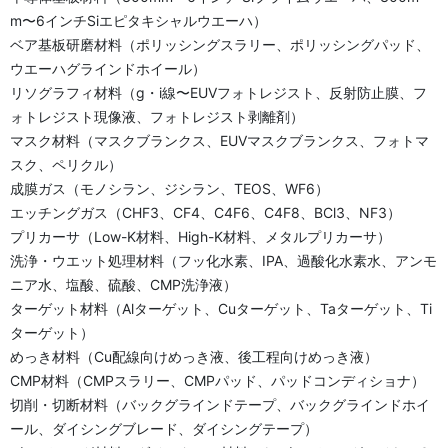
m〜6インチSiエピタキシャルウエーハ）
ベア基板研磨材料（ポリッシングスラリー、ポリッシングパッド、
ウエーハグラインドホイール）
リソグラフィ材料（g・i線〜EUVフォトレジスト、反射防止膜、フ
ォトレジスト現像液、フォトレジスト剥離剤）
マスク材料（マスクブランクス、EUVマスクブランクス、フォトマ
スク、ペリクル）
成膜ガス（モノシラン、ジシラン、TEOS、WF6）
エッチングガス（CHF3、CF4、C4F6、C4F8、BCl3、NF3）
プリカーサ（Low-K材料、High-K材料、メタルプリカーサ）
洗浄・ウエット処理材料（フッ化水素、IPA、過酸化水素水、アンモ
ニア水、塩酸、硫酸、CMP洗浄液）
ターゲット材料（Alターゲット、Cuターゲット、Taターゲット、Ti
ターゲット）
めっき材料（Cu配線向けめっき液、後工程向けめっき液）
CMP材料（CMPスラリー、CMPパッド、パッドコンディショナ）
切削・切断材料（バックグラインドテープ、バックグラインドホイ
ール、ダイシングブレード、ダイシングテープ）