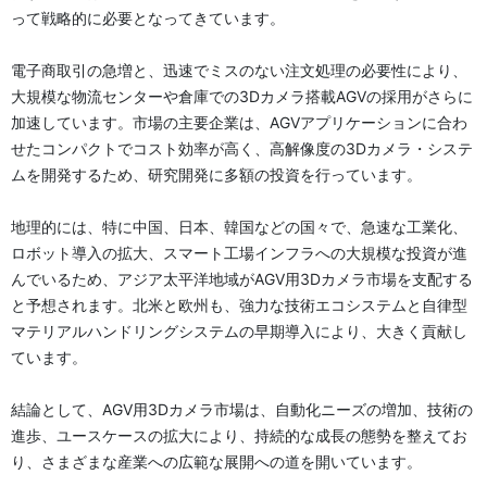
って戦略的に必要となってきています。
電子商取引の急増と、迅速でミスのない注文処理の必要性により、
大規模な物流センターや倉庫での3Dカメラ搭載AGVの採用がさらに
加速しています。市場の主要企業は、AGVアプリケーションに合わ
せたコンパクトでコスト効率が高く、高解像度の3Dカメラ・システ
ムを開発するため、研究開発に多額の投資を行っています。
地理的には、特に中国、日本、韓国などの国々で、急速な工業化、
ロボット導入の拡大、スマート工場インフラへの大規模な投資が進
んでいるため、アジア太平洋地域がAGV用3Dカメラ市場を支配する
と予想されます。北米と欧州も、強力な技術エコシステムと自律型
マテリアルハンドリングシステムの早期導入により、大きく貢献し
ています。
結論として、AGV用3Dカメラ市場は、自動化ニーズの増加、技術の
進歩、ユースケースの拡大により、持続的な成長の態勢を整えてお
り、さまざまな産業への広範な展開への道を開いています。