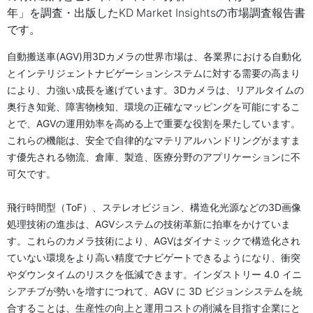
年」を調査・出版したKD Market Insightsの市場調査報告書
です。
自動搬送車(AGV)用3Dカメラの世界市場は、各業界における自動化
とインテリジェントナビゲーションシステムに対する需要の高まり
により、力強い成長を遂げています。3Dカメラは、リアルタイムの
奥行き知覚、障害物検知、環境の正確なマッピングを可能にするこ
とで、AGVの運用効率を高める上で重要な役割を果たしています。
これらの機能は、安全で自律的なマテリアルハンドリングがますま
す優先される物流、倉庫、製造、医療分野のアプリケーションに不
可欠です。
飛行時間型（ToF）、ステレオビジョン、構造化光源などの3D画像
処理技術の進歩は、AGVシステムの技術革新に拍車をかけていま
す。これらのカメラ技術により、AGVはダイナミックで構造化され
ていない環境をより高い精度でナビゲートできるようになり、衝突
やダウンタイムのリスクを低減できます。インダストリー 4.0 イニ
シアチブが勢いを増すにつれて、AGV に 3D ビジョンシステムを統
合することは、生産性の向上と運用コストの削減を目指す企業にと