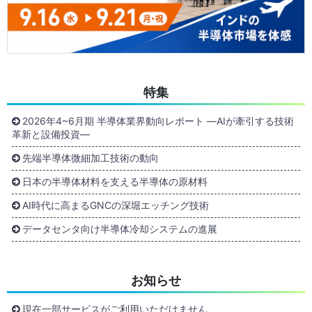
特集
2026年4~6月期 半導体業界動向レポート ―AIが牽引する技術
革新と設備投資―
先端半導体微細加工技術の動向
日本の半導体材料を支える半導体の原材料
AI時代に高まるGNCの深堀エッチング技術
データセンタ向け半導体冷却システムの進展
お知らせ
現在一部サービスがご利用いただけません