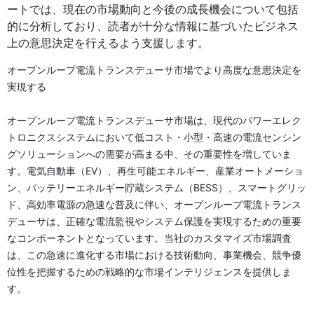
ートでは、現在の市場動向と今後の成長機会について包括
的に分析しており、読者が十分な情報に基づいたビジネス
上の意思決定を行えるよう支援します。
オープンループ電流トランスデューサ市場でより高度な意思決定を
実現する
オープンループ電流トランスデューサ市場は、現代のパワーエレク
トロニクスシステムにおいて低コスト・小型・高速の電流センシン
グソリューションへの需要が高まる中、その重要性を増していま
す。電気自動車（EV）、再生可能エネルギー、産業オートメーショ
ン、バッテリーエネルギー貯蔵システム（BESS）、スマートグリッ
ド、高効率電源の急速な普及に伴い、オープンループ電流トランス
デューサは、正確な電流監視やシステム保護を実現するための重要
なコンポーネントとなっています。当社のカスタマイズ市場調査
は、この急速に進化する市場における技術動向、事業機会、競争優
位性を把握するための戦略的な市場インテリジェンスを提供しま
す。