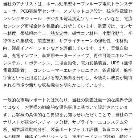
当社のアナリストは、ホール効果型オープンループ電流トランスデ
ューサ、PCB実装型センサー、スプリットコア設計、統合型電流セ
ンシングモジュール、デジタル電流測定ソリューションなど、電流
センシング市場全体を包括的に分析しています。調査では、センサ
ー精度、帯域幅の向上、熱安定性、磁性コア材料、小型化動向、半
導体との集積化、製造技術、サプライチェーンの強靭性、価格動
向、製品イノベーションなどを評価しています。また、電気自動
車、充電インフラ、産業用モータードライブ、再生可能エネルギー
システム、ロボティクス、工場自動化、電力変換装置、UPS（無停
電電源装置）、コンシューマーエレクトロニクス、鉄道輸送、航空
宇宙といった用途における導入動向を分析し、今後高い成長が期待
される市場や新たな収益機会を明らかにしています。
一般的な市場レポートとは異なり、当社の調査は画一的な業界予測
ではなく、お客様の戦略的な優先事項に基づいて設計されていま
す。お客様の具体的なご要望をお知らせいただくことで、当社のア
ナリストが競合ベンチマーク分析、サプライヤーエコシステム分
析、顧客調達動向分析、製品ポートフォリオ評価、製造コストモデ
ルの構築、価格インテリジェンス、技術ロードマップ評価、特許・