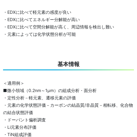
・EDXに比べて軽元素の感度が良い
・EDXに比べてエネルギー分解能が高い
・EDXに比べて空間分解能が高く、周辺情報を検出し難い
・元素によっては化学状態分析が可能
基本情報
＜適用例＞
■微小領域（0.2nm～1μm）の組成分析・面分析
・定性分析－軽元素、遷移元素の評価
・元素の化学状態評価－カーボンの結晶質/非晶質－相転移、化合物
の結合状態評価
・ドーパント偏析調査
・Li元素分布評価
・TiN組成評価