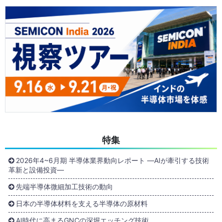
特集
2026年4~6月期 半導体業界動向レポート ―AIが牽引する技術
革新と設備投資―
先端半導体微細加工技術の動向
日本の半導体材料を支える半導体の原材料
AI時代に高まるGNCの深堀エッチング技術