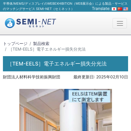
半導体/MEMS/ディスプレイのWEBEXHIBITION（WEB展示会）による製品・サービス
Translate:
のマッチングサービス SEMI-NET（セミネット）
トップページ
製品検索
［TEM-EELS］電子エネルギー損失分光法
［TEM-EELS］電子エネルギー損失分光法
財団法人材料科学技術振興財団
最終更新日:
2025年02月10日